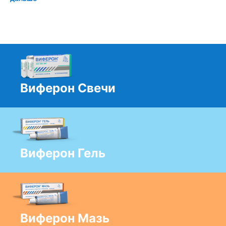
Виферон Свечи
Виферон Гель
Виферон Мазь