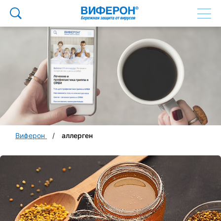
Виферон
аллерген