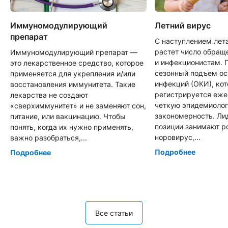
Иммуномодулирующий
Летний вирус
препарат
С наступлением лет
растет число обращ
Иммуномодулирующий препарат —
и инфекционистам. 
это лекарственное средство, которое
сезонный подъем о
применяется для укрепления и/или
инфекций (ОКИ), ко
восстановления иммунитета. Такие
регистрируется еже
лекарства не создают
четкую эпидемиоло
«сверхиммунитет» и не заменяют сон,
закономерность. Л
питание, или вакцинацию. Чтобы
позиции занимают р
понять, когда их нужно применять,
норовирус,...
важно разобраться,...
Подробнее
Подробнее
Все статьи