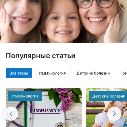
Популярные статьи
Все темы
Иммунология
Детские болезни
Гр
Иммунология
Детские болезни