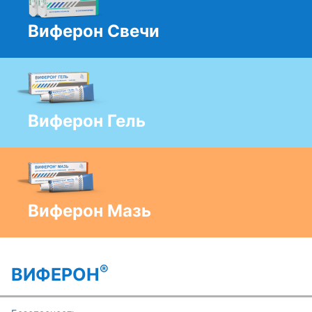
Виферон Свечи
Виферон Гель
Виферон Мазь
®
ВИФЕРОН