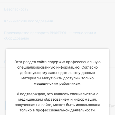
Безопасность
Клинические исследования
Производство препарата ВИФЕРОН — технологии и
оборудование
Лечение и профилактика гриппа и ОРВИ
Где купить?
Этот раздел сайта содержит профессиональную
специализированную информацию. Согласно
действующему законодательству данные
материалы могут быть доступны только
медицинским работникам.
Популярные статьи
Я подтверждаю, что являюсь специалистом с
медицинским образованием и информация,
полученная на сайте, может быть использована
Все темы
Иммунология
Детские болезни
Гр
только в профессиональной деятельности.