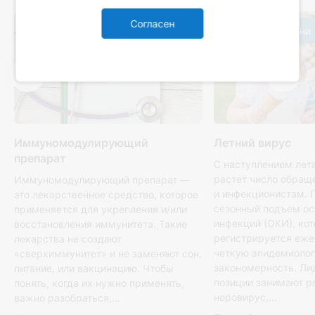
Согласен
Иммунология
Детские болезни
Иммуномодулирующий
Летний вирус
препарат
С наступлением лет
растет число обращ
Иммуномодулирующий препарат —
и инфекционистам. 
это лекарственное средство, которое
сезонный подъем о
применяется для укрепления и/или
инфекций (ОКИ), ко
восстановления иммунитета. Такие
регистрируется еже
лекарства не создают
четкую эпидемиоло
«сверхиммунитет» и не заменяют сон,
закономерность. Л
питание, или вакцинацию. Чтобы
позиции занимают р
понять, когда их нужно применять,
норовирус,...
важно разобраться,...