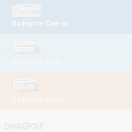
Виферон Свечи
Виферон Гель
Виферон Мазь
®
ВИФЕРОН