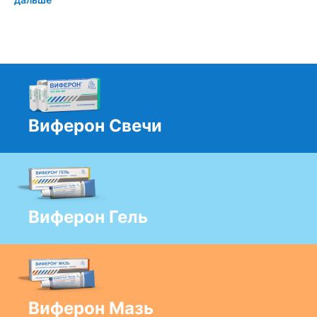
Виферон Свечи
Виферон Гель
Виферон Мазь