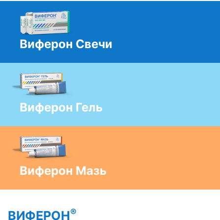
Виферон Свечи
Виферон Гель
Виферон Мазь
®
ВИФЕРОН