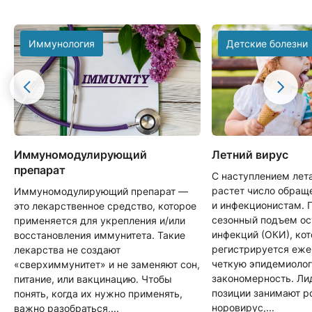
Иммунология
Детские болезни
Иммуномодулирующий
Летний вирус
препарат
С наступлением лет
растет число обращ
Иммуномодулирующий препарат —
и инфекционистам. 
это лекарственное средство, которое
сезонный подъем о
применяется для укрепления и/или
инфекций (ОКИ), ко
восстановления иммунитета. Такие
регистрируется еже
лекарства не создают
четкую эпидемиоло
«сверхиммунитет» и не заменяют сон,
закономерность. Л
питание, или вакцинацию. Чтобы
позиции занимают р
понять, когда их нужно применять,
норовирус,...
важно разобраться,...