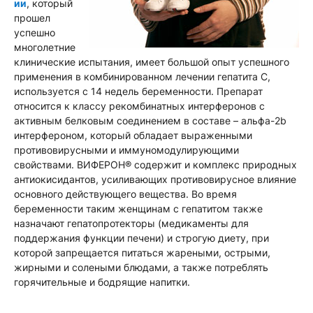
ии
, который
прошел
успешно
многолетние
клинические испытания, имеет большой опыт успешного
применения в комбинированном лечении гепатита C,
используется с 14 недель беременности. Препарат
относится к классу рекомбинатных интерферонов с
активным белковым соединением в составе – альфа-2b
интерфероном, который обладает выраженными
противовирусными и иммуномодулирующими
свойствами. ВИФЕРОН® содержит и комплекс природных
антиокисидантов, усиливающих противовирусное влияние
основного действующего вещества. Во время
беременности таким женщинам с гепатитом также
назначают гепатопротекторы (медикаменты для
поддержания функции печени) и строгую диету, при
которой запрещается питаться жареными, острыми,
жирными и солеными блюдами, а также потреблять
горячительные и бодрящие напитки.