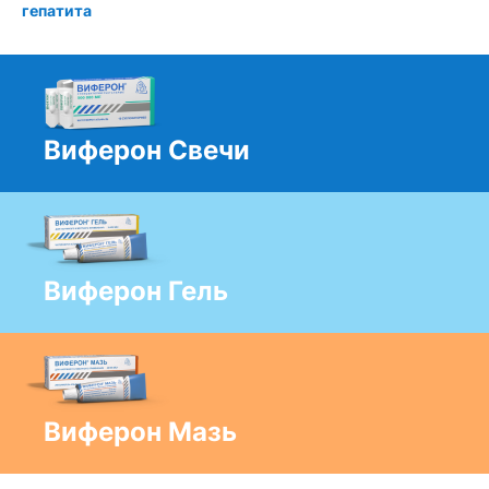
гепатита
Виферон Свечи
Виферон Гель
Виферон Мазь