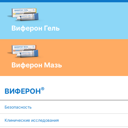
Виферон Гель
Виферон Мазь
®
ВИФЕРОН
Безопасность
Клинические исследования