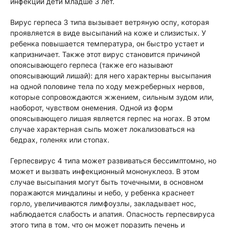
инфекции дети младше 3 лет.
Вирус герпеса 3 типа вызывает ветряную оспу, которая
проявляется в виде высыпаний на коже и слизистых. У
ребенка повышается температура, он быстро устает и
капризничает. Также этот вирус становится причиной
опоясывающего герпеса (также его называют
опоясывающий лишай): для него характерны высыпания
на одной половине тела по ходу межреберных нервов,
которые сопровождаются жжением, сильным зудом или,
наоборот, чувством онемения. Одной из форм
опоясывающего лишая является герпес на ногах. В этом
случае характерная сыпь может локализоваться на
бедрах, голенях или стопах.
Герпесвирус 4 типа может развиваться бессимптомно, но
может и вызвать инфекционный мононуклеоз. В этом
случае высыпания могут быть точечными, в основном
поражаются миндалины и небо, у ребенка краснеет
горло, увеличиваются лимфоузлы, закладывает нос,
наблюдается слабость и апатия. Опасность герпесвируса
этого типа в том, что он может поразить печень и