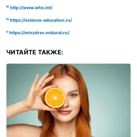
iii
http://www.who.int/
iv
https://science-education.ru/
v
https://minzdrav.midural.ru/
ЧИТАЙТЕ ТАКЖЕ: