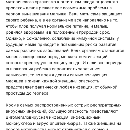
материнского организма к антигенам плода отцовского
происхождения решает все возможные проблемы в
период вынашивания малыша. Ведь мать сама защищает
своего ребенка, а в ее организме все направлено на то,
чтобы плод получал нормальное питание, и малыш
родился здоровым и в положенный природой срок.
Однако, к сожалению, ослабление иммунной системы у
будущей мамы приводит к повышению риска развития
самых различных заболеваний. Ведь организм становится
менее защищенным перед множеством инфекций,
которые преследуют женщину везде. И если вне периода
вынашивания ребенка вероятность заразиться
невысокая, то во время девяти самых волнующих
месяцев в жизни каждой женщины опас­ность
представляет фактически любая инфек­ция, от обычной
простуды до герпеса.
Кроме самых распространенных острых респираторных
вирусных инфекций, большую опасность представляют
цитомегаловирусная инфекция, инфекционный
мононуклеоз и вирус Эпштейн-Барра. Также женщина на
пороге материнства может столкнуться с корью и