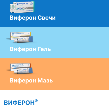
Виферон Свечи
Виферон Гель
Виферон Мазь
®
ВИФЕРОН