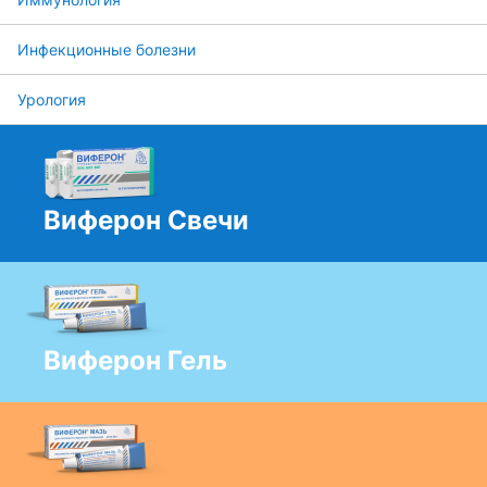
Инфекционные болезни
Урология
Виферон Свечи
Виферон Гель