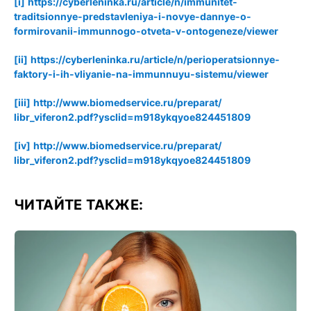
[i]
https://cyberleninka.ru/
article/
n/
immunitet-
traditsionnye-predstavleniya-i-novye-dannye-o-
formirovanii-immunnogo-otveta-v-ontogeneze/viewer
[ii]
https://cyberleninka.ru/
article/
n/
perioperatsionnye-
faktory-i-ih-vliyanie-na-immunnuyu-sistemu/viewer
[iii]
http://www.biomedservice.ru/
preparat/
libr_viferon2.pdf
?ysclid=m918ykqyoe824451809
[iv]
http://www.biomedservice.ru/
preparat/
libr_viferon2.pdf
?ysclid=m918ykqyoe824451809
ЧИТАЙТЕ ТАКЖЕ: