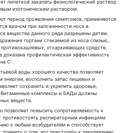
ет пипеткой закапать физиологический раствор.
евым изотоническим раствором.
ют период проявления симптомов, применяются
тся врачом при заложенности носа в
 все вещества данного ряда разрешены детям.
дражения гортани стекаемой из носа слизью,
 противокашлевых, отхаркивающих средств,
Не доказана профилактическая эффективность
i
ина С
.
итьевой воды хорошего качества позволяет
 энергии, восполнить запас пищевых и
воляет сохранить и укрепить здоровье,
. Витаминные комплексы и БАДы должны
тных веществ.
но позволяет повысить сопротивляемость к
т противостоять респираторным инфекциям
нию к любым возбудителям и способствует
 помнить о том, что приступать к закаливанию