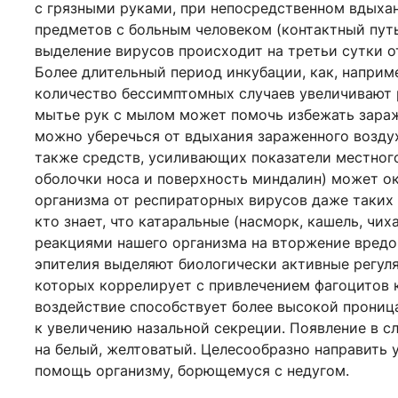
с грязными руками, при непосредственном вдыхан
предметов с больным человеком (контактный путь
выделение вирусов происходит на третьи сутки о
Более длительный период инкубации, как, наприм
количество бессимптомных случаев увеличивают р
мытье рук с мылом может помочь избежать зараж
можно уберечься от вдыхания зараженного воздух
также средств, усиливающих показатели местного
оболочки носа и поверхность миндалин) может о
организма от респираторных вирусов даже таких 
кто знает, что катаральные (насморк, кашель, ч
реакциями нашего организма на вторжение вредо
эпителия выделяют биологически активные регул
которых коррелирует с привлечением фагоцитов к
воздействие способствует более высокой проница
к увеличению назальной секреции. Появление в с
на белый, желтоватый. Целесообразно направить 
помощь организму, борющемуся с недугом.