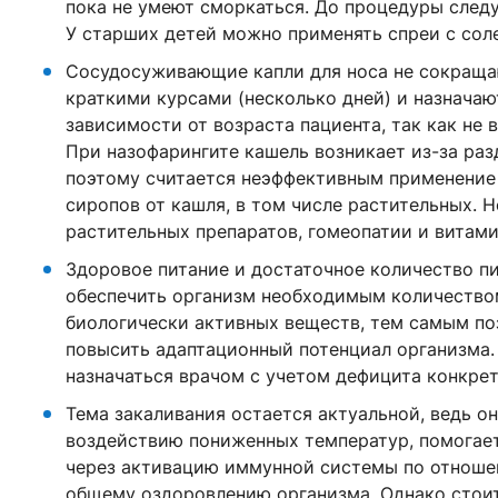
пока не умеют сморкаться. До процедуры следу
У старших детей можно применять спреи с сол
Сосудосуживающие капли для носа не сокраща
краткими курсами (несколько дней) и назначаю
зависимости от возраста пациента, так как не
При назофарингите кашель возникает из-за раз
поэтому считается неэффективным применение
сиропов от кашля, в том числе растительных. 
растительных препаратов, гомеопатии и витам
Здоровое питание и достаточное количество п
обеспечить организм необходимым количеством
биологически активных веществ, тем самым поз
повысить адаптационный потенциал организма
назначаться врачом с учетом дефицита конкре
Тема закаливания остается актуальной, ведь о
воздействию пониженных температур, помогае
через активацию иммунной системы по отноше
общему оздоровлению организма. Однако стоит