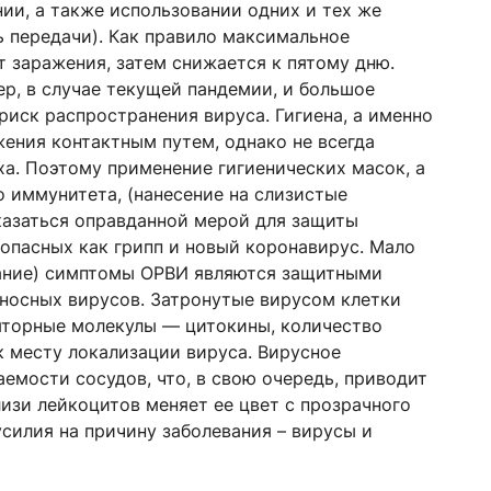
ии, а также использовании одних и тех же
 передачи). Как правило максимальное
т заражения, затем снижается к пятому дню.
ер, в случае текущей пандемии, и большое
иск распространения вируса. Гигиена, а именно
ения контактным путем, однако не всегда
а. Поэтому применение гигиенических масок, а
 иммунитета, (нанесение на слизистые
казаться оправданной мерой для защиты
опасных как грипп и новый коронавирус. Мало
ихание) симптомы ОРВИ являются защитными
носных вирусов. Затронутые вирусом клетки
яторные молекулы — цитокины, количество
 месту локализации вируса. Вирусное
емости сосудов, что, в свою очередь, приводит
лизи лейкоцитов меняет ее цвет с прозрачного
усилия на причину заболевания – вирусы и