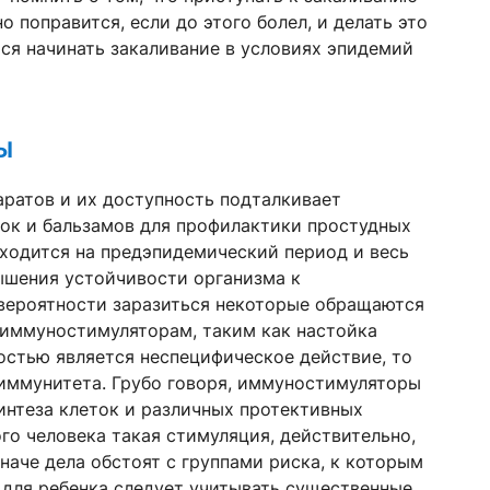
о поправится, если до этого болел, и делать это
ся начинать закаливание в условиях эпидемий
Ы
ратов и их доступность подталкивает
ок и бальзамов для профилактики простудных
иходится на предэпидемический период и весь
ышения устойчивости организма к
вероятности заразиться некоторые обращаются
иммуностимуляторам, таким как настойка
остью является неспецифическое действие, то
я иммунитета. Грубо говоря, иммуностимуляторы
интеза клеток и различных протективных
го человека такая стимуляция, действительно,
наче дела обстоят с группами риска, к которым
 для ребенка следует учитывать существенные