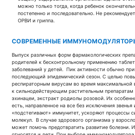
можно только тогда, когда ребенок окончательн
постепенно и последовательно. Не рекомендует
ОРВИ и гриппа.
СОВРЕМЕННЫЕ ИММУНОМОДУЛЯТОР
Выпуск различных форм фармакологических препа
родителей к бесконтрольному применению таблет
заболеваний у детей. Пик активности обычно пр
последующий эпидемический сезон. С целью пов
респираторным вирусам во время максимальной 
к сильнодействующим растительным препаратам 
эхинацеи, экстракт родиолы розовой. Их особенн
есть, направленное на все без исключения звень
«подстегивают» иммунитет, ускоряют процессы с
молекул. В случае здорового организма у взросло
может помочь предотвратить развитие болезни. И
относятся и дети. При выборе иммуномодулятора