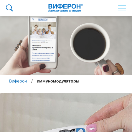
Виферон
иммуномодуляторы