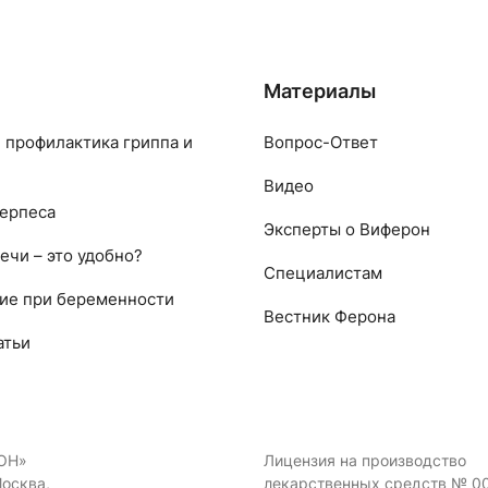
Материалы
 профилактика гриппа и
Вопрос-Ответ
Видео
ерпеса
Эксперты о Виферон
ечи – это удобно?
Специалистам
ие при беременности
Вестник Ферона
атьи
ОН»
Лицензия на производство
Москва,
лекарственных средств № 0