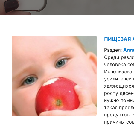
ПИЩЕВАЯ 
Раздел:
Алл
Среди разл
человека се
Использован
усилителей 
являющихся
росту десе
нужно помни
такая пробл
продуктов. 
причины со