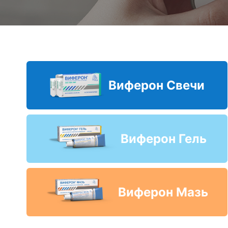
Виферон Свечи
Виферон Гель
Виферон Мазь