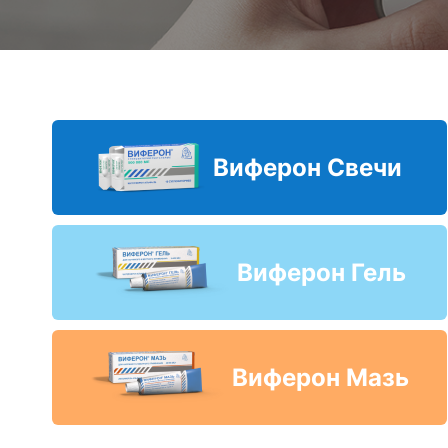
Виферон Свечи
Виферон Гель
Виферон Мазь