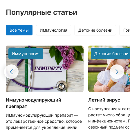
Популярные статьи
Все темы
Иммунология
Детские болезни
Гр
Иммунология
Детские болезни
Иммуномодулирующий
Летний вирус
препарат
С наступлением лет
растет число обращ
Иммуномодулирующий препарат —
и инфекционистам. 
это лекарственное средство, которое
сезонный подъем о
применяется для укрепления и/или