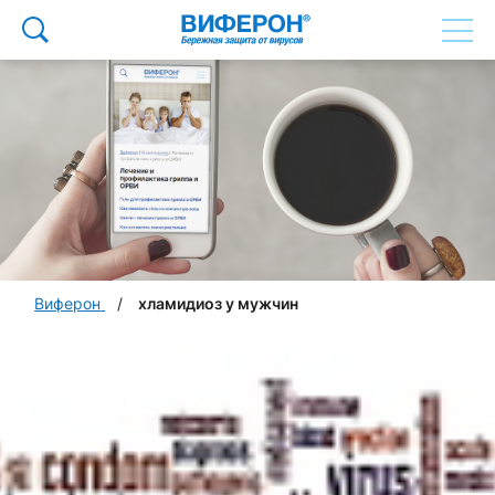
Виферон
хламидиоз у мужчин