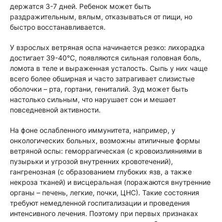
держатся 3-7 дней. Ребенок может быть
раздражительным, вялым, отказываться от пищи, но
быстро восстанавливается.
У взрослых ветряная оспа начинается резко: лихорадка
достигает 39-40°C, появляются сильная головная боль,
ломота в теле и выраженная усталость. Сыпь у них чаще
всего более обширная и часто затрагивает слизистые
оболочки – рта, гортани, гениталий. Зуд может быть
настолько сильным, что нарушает сон и мешает
повседневной активности.
На фоне ослабленного иммунитета, например, у
онкологических больных, возможны атипичные формы
ветряной оспы: геморрагическая (с кровоизлияниями в
пузырьки и угрозой внутренних кровотечений),
гангренозная (с образованием глубоких язв, а также
некроза тканей) и висцеральная (поражаются внутренние
органы – печень, легкие, почки, ЦНС). Такие состояния
требуют немедленной госпитализации и проведения
интенсивного лечения. Поэтому при первых признаках