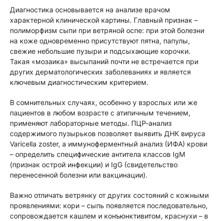
Диагностика основывается на анализе врачом
характерной клинической картины. Главный признак –
полиморфизм сыпи при ветряной оспе: при этой болезни
на коже одновременно присутствуют пятна, папулы,
свежие небольшие пузыри и подсыхающие корочки.
Такая «мозаика» высыпаний почти не встречается при
других дерматологических заболеваниях и является
ключевым диагностическим критерием.
В сомнительных случаях, особенно у взрослых или же
пациентов в любом возрасте с атипичным течением,
применяют лабораторные методы. ПЦР-анализ
содержимого пузырьков позволяет выявить ДНК вируса
Varicella zoster, а иммуноферментный анализ (ИФА) крови
– определить специфические антитела классов IgM
(признак острой инфекции) и IgG (свидетельство
перенесенной болезни или вакцинации).
Важно отличать ветрянку от других состояний с кожными
проявлениями: кори – сыпь появляется последовательно,
сопровождается кашлем и конъюнктивитом, краснухи – в