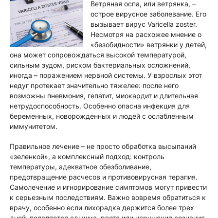
Ветряная оспа, или ветрянка, –
острое вирусное заболевание. Его
вызывает вирус Varicella zoster.
Несмотря на расхожее мнение о
«безобидности» ветрянки у детей,
она может сопровождаться высокой температурой,
сильным зудом, риском бактериальных осложнений,
иногда – поражением нервной системы. У взрослых этот
недуг протекает значительно тяжелее: после него
возможны пневмония, гепатит, миокардит и длительная
нетрудоспособность. Особенно опасна инфекция для
беременных, новорожденных и людей с ослабленным
иммунитетом.
Правильное лечение – не просто обработка высыпаний
«зеленкой», а комплексный подход: контроль
температуры, адекватное обезболивание,
предотвращение расчесов и противовирусная терапия.
Самолечение и игнорирование симптомов могут привести
к серьезным последствиям. Важно вовремя обратиться к
врачу, особенно если лихорадка держится более трех
дней, появляется одышка, рвота или нарушения сознания.