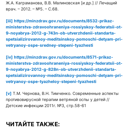
Ж.А. Каграманова, В.В. Малиновская [и др.] // Лечащий
врач. – 2012. – №5. – С.68.
[iii]
https://minzdrav.
gov.
ru/
documents/
8532-prikaz-
ministerstva-zdravoohraneniya-rossiyskoy-federatsii-ot-
9-noyabrya-2012-g-743n-ob-utverzhdenii-standarta-
spetsializirovannoy-meditsinskoy-pomoschi-detyam-pri-
vetryanoy-ospe-sredney-stepeni-tyazhesti
[iv]
https://minzdrav.
gov.
ru/
documents/
8571-prikaz-
ministerstva-zdravoohraneniya-rossiyskoy-federatsii-ot-
9-noyabrya-2012-g-828n-ob-utverzhdenii-standarta-
spetsializirovannoy-meditsinskoy-pomoschi-detyam-pri-
vetryanoy-ospe-tyazheloy-stepeni-tyazhesti
[v]
Т.М. Чернова, В.Н. Тимченко. Современные аспекты
противовирусной терапии ветряной оспы у детей //
Детские инфекции 2011г. №3, стр.58-61
ЧИТАЙТЕ ТАКЖЕ: