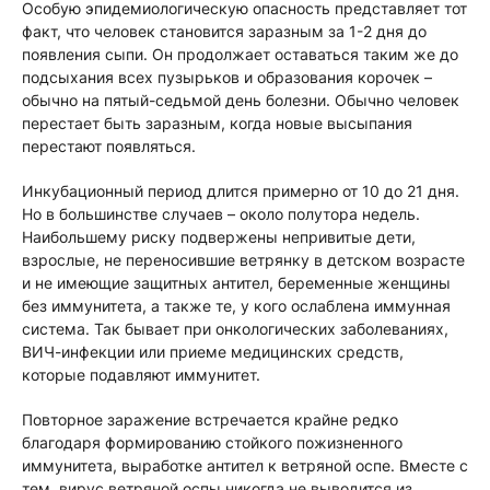
Особую эпидемиологическую опасность представляет тот
факт, что человек становится заразным за 1-2 дня до
появления сыпи. Он продолжает оставаться таким же до
подсыхания всех пузырьков и образования корочек –
обычно на пятый-седьмой день болезни. Обычно человек
перестает быть заразным, когда новые высыпания
перестают появляться.
Инкубационный период длится примерно от 10 до 21 дня.
Но в большинстве случаев – около полутора недель.
Наибольшему риску подвержены непривитые дети,
взрослые, не переносившие ветрянку в детском возрасте
и не имеющие защитных антител, беременные женщины
без иммунитета, а также те, у кого ослаблена иммунная
система. Так бывает при онкологических заболеваниях,
ВИЧ-инфекции или приеме медицинских средств,
которые подавляют иммунитет.
Повторное заражение встречается крайне редко
благодаря формированию стойкого пожизненного
иммунитета, выработке антител к ветряной оспе. Вместе с
тем, вирус ветряной оспы никогда не выводится из