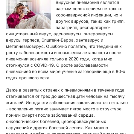
Вирусная пневмония является
частым осложнением не только
коронавирусной инфекции, но и
других вирусов, таких как грипп,
парагрипп, респираторно-
синцитиальный вирус, аденовирусы, энтеровирусы,
вирусы герпеса, Эпштейн-Барра, хантавирус и
метапневмовирус. Ошибочно полагать, что тенденция к
росту заболеваемости и повышения летальности после
пневмонии возникла только в 2020 году, когда мир
столкнулся с COVID-19. О росте заболеваемости
пневмонией во всем мире ученые заговорили еще в 80-х
годах прошлого века.
Даже в развитых странах с пневмониями в течение года
сталкивается от трех до шестнадцати человек на тысячу
жителей. Иногда эти заболевания заканчиваются летально
– воспаление легких занимает пятое место в структуре
причин смерти после заболеваний сердца,
онкологических болезней, цереброваскулярных
нарушений и других болезней легких. Как можно
взрослому и ребенку противостоять вирусной пневмонии