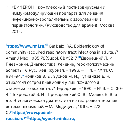
«ВИФЕРОН – комплексный противовирусный и
иммуномодулирующий препарат для лечения
инфекционно-воспалительных заболеваний в
перинатологии». (Руководство для врачей), Москва,
2014.
i
ii
https://www.rmj.ru/
Garibaldi RA. Epidemiology of
community-acquired respiratory tract infections in adults. //
iii
Amer J Med 1985;78(Suppl.
6
B
):32–7
Дворецкий Л. И.
Пневмонии. Диагностика, лечение, геронтологические
аспекты. // Рус. мед. журнал. – 1996. – Т. 4. – № 11. С.
iv
684–94.
Ноников В. Е., Зубков М. Н., Гугицидзе Е. Н.
Этиология острой пневмонии у лиц пожилого и
старческого возраста. // Тер.архив. – 1990. – № 3. – С. 30–
v
4.
Покровский В. И., Прозоровский С. В., Малеев В. В. и
др. Этиологическая диагностика и этиотропная терапия
острых пневмоний. – М.: Медицина, 1995. – 272
vi
С.
https://www.pediatr-
vii
russia.ru/
https
://
cyberleninka
.
ru
/