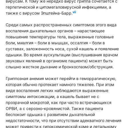
вирусам. К тому же нередко вирус гриппа сочетается с
герпетической и цитомегаловирусной инфекциями, а
vii
также с вирусом Эпштейна-Барр.
Среди самых распространенных симптомов этого вида
воспаления дыхательных органов – нарастающее
повышение температуры тела, выраженные головные
боли, миалгия – боли в мышцах, оссалгия – боли в
суставах, заложенность носа, сухой кашель и появление
одышки. Во время аускультации (выслушивания врачом
звуковых явлений в организме пациента) может быть
слышно жесткое дыхание и бронхоспазм/обструкция.
Гриппозная анемия может перейти в геморрагическую,
которая обычно протекает намного тяжелее. При этом
виде воспаления легких наблюдаются выраженные
симптомы интоксикации, а кашель бывает не с
прозрачной мокротой, как при часто встречающихся
ОРВИ, а с серозно-кровянистой. Также пациента
беспокоит одышка с развитием дыхательной
недостаточности, что при отсутствии адекватного лечения
может привести к гипоксемической коме и летальному