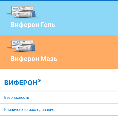
Виферон Гель
Виферон Мазь
®
ВИФЕРОН
Безопасность
Клинические исследования