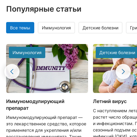
Популярные статьи
Все темы
Иммунология
Детские болезни
Гр
Иммунология
Детские болезни
Иммуномодулирующий
Летний вирус
препарат
С наступлением лет
растет число обращ
Иммуномодулирующий препарат —
и инфекционистам. 
это лекарственное средство, которое
сезонный подъем о
применяется для укрепления и/или
инфекций (ОКИ), ко
восстановления иммунитета. Такие