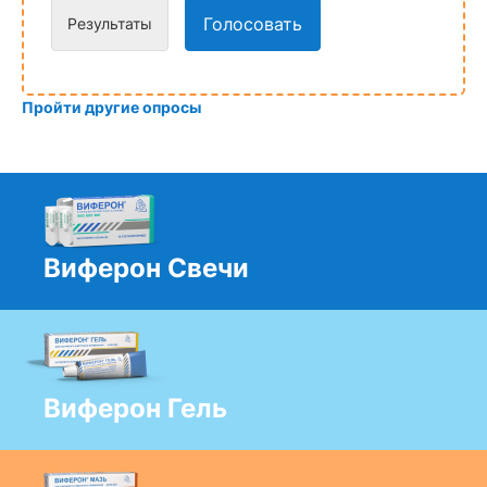
Голосовать
Результаты
Пройти другие опросы
Виферон Свечи
Виферон Гель