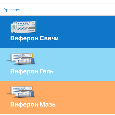
Урология
Виферон Свечи
Виферон Гель
Виферон Мазь