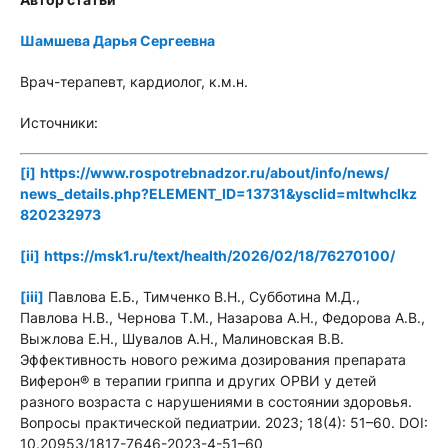
Шамшева Дарья Сергеевна
Врач-терапевт, кардиолог, к.м.н.
Источники:
[i]
https://www.
rospotrebnadzor.ru/
about/
info/
news/
news_
details.
php?
ELEMENT_
ID=13731&
ysclid=
mltwhclkz
820232973
[ii]
https://msk1.ru/
text/
health/
2026/
02/
18/
76270100/
[iii]
Павлова Е.Б., Тимченко В.Н., Субботина М.Д.,
Павлова Н.В., Чернова Т.М., Назарова А.Н., Федорова А.В.,
Выжлова Е.Н., Шувалов А.Н., Малиновская В.В.
Эффективность нового режима дозирования препарата
Виферон® в терапии гриппа и других ОРВИ у детей
разного возраста с нарушениями в состоянии здоровья.
Вопросы практической педиатрии. 2023; 18(4): 51–60. DOI:
10.20953/1817-7646-2023-4-51–60