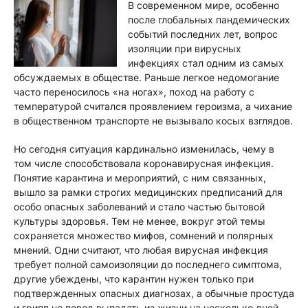
В современном мире, особенно
после глобальных пандемических
событий последних лет, вопрос
изоляции при вирусных
инфекциях стал одним из самых
обсуждаемых в обществе. Раньше легкое недомогание
часто переносилось «на ногах», поход на работу с
температурой считался проявлением героизма, а чихание
в общественном транспорте не вызывало косых взглядов.
Но сегодня ситуация кардинально изменилась, чему в
том числе способствовала коронавирусная инфекция.
Понятие карантина и мероприятий, с ним связанных,
вышло за рамки строгих медицинских предписаний для
особо опасных заболеваний и стало частью бытовой
культуры здоровья. Тем не менее, вокруг этой темы
сохраняется множество мифов, сомнений и полярных
мнений. Одни считают, что любая вирусная инфекция
требует полной самоизоляции до последнего симптома,
другие убеждены, что карантин нужен только при
подтвержденных опасных диагнозах, а обычные простуда
и грипп не повод выпадать из жизни на несколько дней