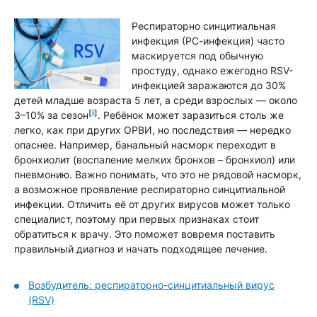
Респираторно синцитиальная
инфекция (РС-инфекция) часто
маскируется под обычную
простуду, однако ежегодно RSV-
инфекцией заражаются до 30%
детей младше возраста 5 лет, а среди взрослых — около
[i]
3–10% за сезон
. Ребёнок может заразиться столь же
легко, как при других ОРВИ, но последствия — нередко
опаснее. Например, банальный насморк переходит в
бронхиолит (воспаление мелких бронхов – бронхиол) или
пневмонию. Важно понимать, что это не рядовой насморк,
а возможное проявление респираторно синцитиальной
инфекции. Отличить её от других вирусов может только
специалист, поэтому при первых признаках стоит
обратиться к врачу. Это поможет вовремя поставить
правильный диагноз и начать подходящее лечение.
Возбудитель: респираторно-синцитиальный вирус
(RSV)