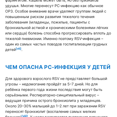
фарингитом. Кашель может быть, но без признаков
удушья. Многие перенесут РС-инфекцию как обычное
ОРЗ. Особое внимание врачи уделяют группам людей с
повышенным риском развития тяжелого течения
заболевания (младенцы, пожилые, пациенты с
бронхиальной астмой и хроническими болезнями лёгких
или сердца) болезнь способна прогрессировать вплоть до
тяжелой пневмонии. Именно поэтому RSV-инфекция –
один из самых частых поводов госпитализации грудных
[vii]
детей
.
ЧЕМ ОПАСНА РС-ИНФЕКЦИЯ У ДЕТЕЙ
Для здорового взрослого RSV не представляет большой
угрозы – недомогание пройдёт за 5–7 дней. Но для
ребёнка первого года жизни последствия могут быть
серьёзными. Респираторно-синцитиальный вирус –
ведущая причина острого бронхиолита у младенцев.
Около 20–30% малышей до 1–2 лет при заражении RSV
переносят бронхиолит (воспаление самых мелких
[viii]
бронхов)
.
У части развивается пневмония вирусного