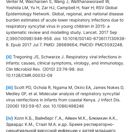
Venter M, Waicharoen S, Wang J, Watthanaworawit W,
Yoshida LM, Yu H, Zar HJ, Campbell H, Nair H; RSV Global
Epidemiology Network. Global, regional, and national disease
burden estimates of acute lower respiratory infections due to
respiratory syncytial virus in young children in 2015: a
systematic review and modelling study. Lancet. 2017 Sep
2;390(10098):946-958. doi: 10.1016/S0140-6736(17)30938-
8. Epub 2017 Jul 7. PMID: 28689664; PMCID: PMC5592248.
[ii]
Tregoning JS, Schwarze J. Respiratory viral infections in
infants: causes, clinical symptoms, virology, and immunology.
Clin Microbiol Rev. (2010) 23:74–98. doi:
10.1128/CMR.00032-09
[iii]
Scott PD, Ochola R, Ngama M, Okiro EA, James Nokes D,
Medley GF, et al. Molecular analysis of respiratory syncytial
virus reinfections in infants from coastal Kenya. J Infect Dis.
(2006) 193:59–67. doi: 10.1086/498246
[iv]
Холл К.Б., Вайнберг Г.А., Айвен М.К., Блюмкин А.К.,
Эдвардс К.М., Стаат М.А. и др. Бремя респираторно-
синцитиальной вирусной инфекции у детей младшего