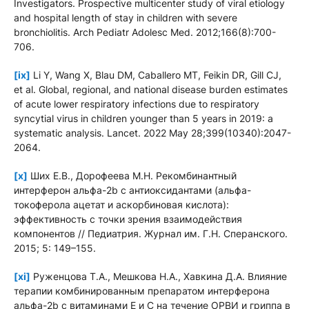
Investigators. Prospective multicenter study of viral etiology
and hospital length of stay in children with severe
bronchiolitis. Arch Pediatr Adolesc Med. 2012;166(8):700-
706.
[ix]
Li Y, Wang X, Blau DM, Caballero MT, Feikin DR, Gill CJ,
et al. Global, regional, and national disease burden estimates
of acute lower respiratory infections due to respiratory
syncytial virus in children younger than 5 years in 2019: a
systematic analysis. Lancet. 2022 May 28;399(10340):2047-
2064.
[x]
Ших Е.В., Дорофеева М.Н. Рекомбинантный
интерферон альфа-2b с антиоксидантами (альфа-
токоферола ацетат и аскорбиновая кислота):
эффективность с точки зрения взаимодействия
компонентов // Педиатрия. Журнал им. Г.Н. Сперанского.
2015; 5: 149–155.
[xi]
Руженцова Т.А., Мешкова Н.А., Хавкина Д.А. Влияние
терапии комбинированным препаратом интерферона
альфа-2b с витаминами Е и С на течение ОРВИ и гриппа в