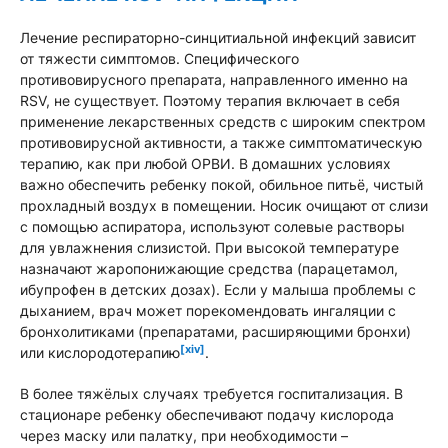
Лечение респираторно-синцитиальной инфекций зависит
от тяжести симптомов. Специфического
противовирусного препарата, направленного именно на
RSV, не существует. Поэтому терапия включает в себя
применение лекарственных средств с широким спектром
противовирусной активности, а также симптоматическую
терапию, как при любой ОРВИ. В домашних условиях
важно обеспечить ребенку покой, обильное питьё, чистый
прохладный воздух в помещении. Носик очищают от слизи
с помощью аспиратора, используют солевые растворы
для увлажнения слизистой. При высокой температуре
назначают жаропонижающие средства (парацетамол,
ибупрофен в детских дозах). Если у малыша проблемы с
дыханием, врач может порекомендовать ингаляции с
бронхолитиками (препаратами, расширяющими бронхи)
[xiv]
или кислородотерапию
.
В более тяжёлых случаях требуется госпитализация. В
стационаре ребенку обеспечивают подачу кислорода
через маску или палатку, при необходимости –