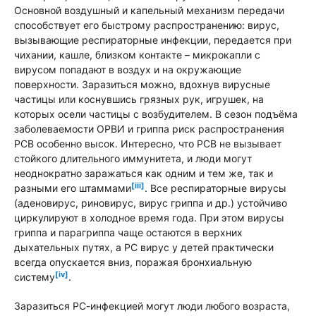
Основной воздушный и капельный механизм передачи
способствует его быстрому распространению: вирус,
вызывающие респираторные инфекции, передается при
чихании, кашле, близком контакте – микрокапли с
вирусом попадают в воздух и на окружающие
поверхности. Заразиться можно, вдохнув вирусные
частицы или коснувшись грязных рук, игрушек, на
которых осели частицы с возбудителем. В сезон подъёма
заболеваемости ОРВИ и гриппа риск распространения
РСВ особенно высок. Интересно, что РСВ не вызывает
стойкого длительного иммунитета, и люди могут
неоднократно заражаться как одним и тем же, так и
[iii]
разными его штаммами
. Все респираторные вирусы
(аденовирус, риновирус, вирус гриппа и др.) устойчиво
циркулируют в холодное время года. При этом вирусы
гриппа и парагриппа чаще остаются в верхних
дыхательных путях, а РС вирус у детей практически
всегда опускается вниз, поражая бронхиальную
[iv]
систему
.
Заразиться РС-инфекцией могут люди любого возраста,