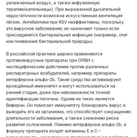
увлажненный воздух, а также инфузионную
терапию(капельницы). При выраженной дыхательной
недостаточности возможна искусственная вентиляция
лёгких. Антибиотики при RSV неэффективны, поскольку
это вирусное заболевание; их назначают только если
присоединится бактериальная инфекция (например, отит
или пневмония бактериальной природы).
В российской практике широко применяются
противовирусные препараты при ОРВИ c
неспецифическим действием против различных
респираторных возбудителей, например препараты
интерферона альфа-2b. Такие средства активизируют
врождённый иммунитет и могут использоваться на
ранней стадии, даже при невозможности точной
идентификации патогена. Одним из таких является
Виферон. Он помогает иммунитету блокировать вирус и
выводить его из организма, что способствует сокращению
длительности заболевания, а также снижению риска
развития осложнений. Помимо интерферона альфа-2b, в
формулу препарата входят витамины Е и С –