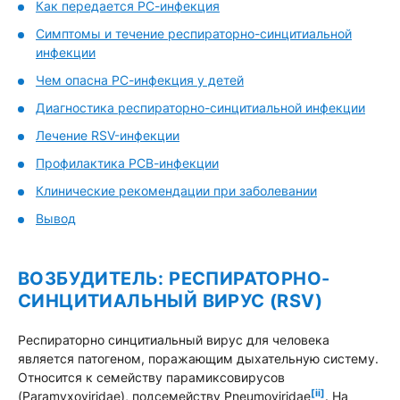
Как передается РС-инфекция
Симптомы и течение респираторно-синцитиальной
инфекции
Чем опасна РС-инфекция у детей
Диагностика респираторно-синцитиальной инфекции
Лечение RSV-инфекции
Профилактика РСВ-инфекции
Клинические рекомендации при заболевании
Вывод
ВОЗБУДИТЕЛЬ: РЕСПИРАТОРНО-
СИНЦИТИАЛЬНЫЙ ВИРУС (RSV)
Респираторно синцитиальный вирус для человека
является патогеном, поражающим дыхательную систему.
Относится к семейству парамиксовирусов
[ii]
(Paramyxoviridae), подсемейству Pneumoviridae
. На