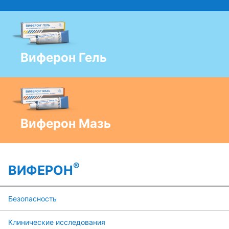
Виферон Гель
Виферон Мазь
®
ВИФЕРОН
Безопасность
Клинические исследования