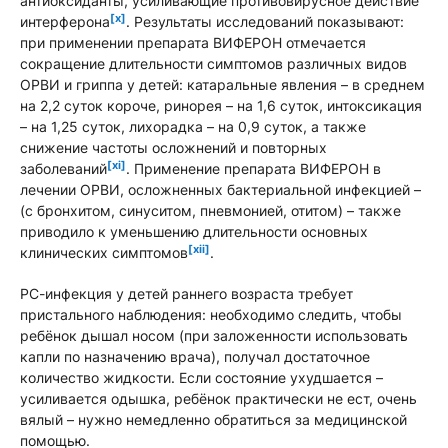
антиоксиданты, усиливающие противовирусное действие
[x]
интерферона
. Результаты исследований показывают:
при применении препарата ВИФЕРОН отмечается
сокращение длительности симптомов различных видов
ОРВИ и гриппа у детей: катаральные явления – в среднем
на 2,2 суток короче, ринорея – на 1,6 суток, интоксикация
– на 1,25 суток, лихорадка – на 0,9 суток, а также
снижение частоты осложнений и повторных
[xi]
заболеваний
. Применение препарата ВИФЕРОН в
лечении ОРВИ, осложненных бактериальной инфекцией –
(с бронхитом, синуситом, пневмонией, отитом) – также
приводило к уменьшению длительности основных
[xii]
клинических симптомов
.
РС-инфекция у детей раннего возраста требует
пристального наблюдения: необходимо следить, чтобы
ребёнок дышал носом (при заложенности использовать
капли по назначению врача), получал достаточное
количество жидкости. Если состояние ухудшается –
усиливается одышка, ребёнок практически не ест, очень
вялый – нужно немедленно обратиться за медицинской
помощью.