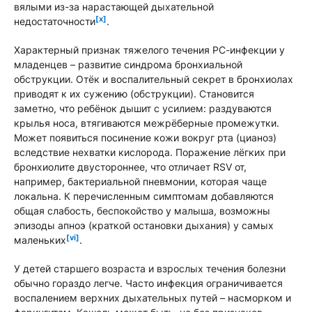
вялыми из-за нарастающей дыхательной
[x]
недостаточности
.
Характерный признак тяжелого течения РС-инфекции у
младенцев – развитие синдрома бронхиальной
обструкции. Отёк и воспалительный секрет в бронхиолах
приводят к их сужению (обструкции). Становится
заметно, что ребёнок дышит с усилием: раздуваются
крылья носа, втягиваются межрёберные промежутки.
Может появиться посинение кожи вокруг рта (цианоз)
вследствие нехватки кислорода. Поражение лёгких при
бронхиолите двустороннее, что отличает RSV от,
например, бактериальной пневмонии, которая чаще
локальна. К перечисленным симптомам добавляются
общая слабость, беспокойство у малыша, возможны
эпизоды апноэ (краткой остановки дыхания) у самых
[vi]
маленьких
.
У детей старшего возраста и взрослых течения болезни
обычно гораздо легче. Часто инфекция ограничивается
воспалением верхних дыхательных путей – насморком и