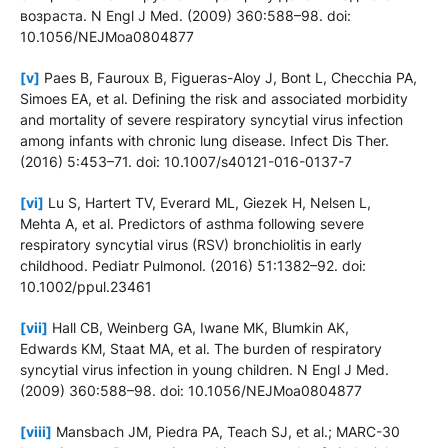
возраста. N Engl J Med. (2009) 360:588–98. doi:
10.1056/NEJMoa0804877
[v]
Paes B, Fauroux B, Figueras-Aloy J, Bont L, Checchia PA,
Simoes EA, et al. Defining the risk and associated morbidity
and mortality of severe respiratory syncytial virus infection
among infants with chronic lung disease. Infect Dis Ther.
(2016) 5:453–71. doi: 10.1007/s40121-016-0137-7
[vi]
Lu S, Hartert TV, Everard ML, Giezek H, Nelsen L,
Mehta A, et al. Predictors of asthma following severe
respiratory syncytial virus (RSV) bronchiolitis in early
childhood. Pediatr Pulmonol. (2016) 51:1382–92. doi:
10.1002/ppul.23461
[vii]
Hall CB, Weinberg GA, Iwane MK, Blumkin AK,
Edwards KM, Staat MA, et al. The burden of respiratory
syncytial virus infection in young children. N Engl J Med.
(2009) 360:588–98. doi: 10.1056/NEJMoa0804877
[viii]
Mansbach JM, Piedra PA, Teach SJ, et al.; MARC-30