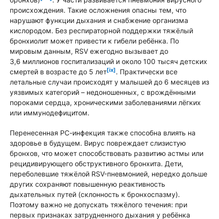
происхождения. Такие осложнения опасны тем, что
нарушают функции дыхания и снабжение организма
кислородом. Без респираторной поддержки тяжёлый
бронхиолит может привести к гибели ребёнка. По
мировым данным, RSV ежегодно вызывает до
3,6 миллионов госпитализаций и около 100 тысяч детских
[ix]
смертей в возрасте до 5 лет
. Практически все
летальные случаи происходят у малышей до 6 месяцев из
уязвимых категорий – недоношенных, с врождёнными
пороками сердца, хроническими заболеваниями лёгких
или иммунодефицитом.
Перенесенная РС-инфекция также способна влиять на
здоровье в будущем. Вирус повреждает слизистую
бронхов, что может способствовать развитию астмы или
рецидивирующего обструктивного бронхита. Дети,
переболевшие тяжёлой RSV-пневмонией, нередко дольше
других сохраняют повышенную реактивность
дыхательных путей (склонность к бронхоспазму).
Поэтому важно не допускать тяжёлого течения: при
первых признаках затрудненного дыхания у ребёнка