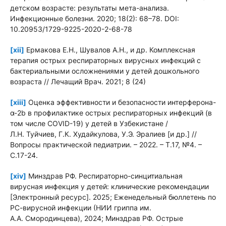
детском возрасте: результаты мета-анализа.
Инфекционные болезни. 2020; 18(2): 68–78. DOI:
10.20953/1729-9225-2020-2-68-78
[xii]
Ермакова Е.Н., Шувалов А.Н., и др. Комплексная
терапия острых респираторных вирусных инфекций с
бактериальными осложнениями у детей дошкольного
возраста // Лечащий Врач. 2021; 8 (24)
[xiii]
Оценка эффективности и безопасности интерферона-
α-2b в профилактике острых респираторных инфекций (в
том числе COVID-19) у детей в Узбекистане /
Л.Н. Туйчиев, Г.К. Худайкулова, У.Э. Эралиев [и др.] //
Вопросы практической педиатрии. – 2022. – Т.17, №4. –
С.17-24.
[xiv]
Минздрав РФ. Респираторно-синцитиальная
вирусная инфекция у детей: клинические рекомендации
[Электронный ресурс]. 2025; Еженедельный бюллетень по
РС-вирусной инфекции (НИИ гриппа им.
А.А. Смородинцева), 2024; Минздрав РФ. Острые