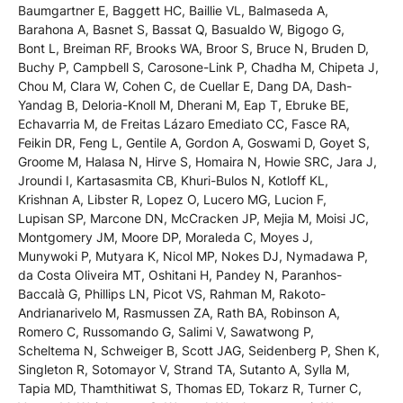
Baumgartner E, Baggett HC, Baillie VL, Balmaseda A,
Barahona A, Basnet S, Bassat Q, Basualdo W, Bigogo G,
Bont L, Breiman RF, Brooks WA, Broor S, Bruce N, Bruden D,
Buchy P, Campbell S, Carosone-Link P, Chadha M, Chipeta J,
Chou M, Clara W, Cohen C, de Cuellar E, Dang DA, Dash-
Yandag B, Deloria-Knoll M, Dherani M, Eap T, Ebruke BE,
Echavarria M, de Freitas Lázaro Emediato CC, Fasce RA,
Feikin DR, Feng L, Gentile A, Gordon A, Goswami D, Goyet S,
Groome M, Halasa N, Hirve S, Homaira N, Howie SRC, Jara J,
Jroundi I, Kartasasmita CB, Khuri-Bulos N, Kotloff KL,
Krishnan A, Libster R, Lopez O, Lucero MG, Lucion F,
Lupisan SP, Marcone DN, McCracken JP, Mejia M, Moisi JC,
Montgomery JM, Moore DP, Moraleda C, Moyes J,
Munywoki P, Mutyara K, Nicol MP, Nokes DJ, Nymadawa P,
da Costa Oliveira MT, Oshitani H, Pandey N, Paranhos-
Baccalà G, Phillips LN, Picot VS, Rahman M, Rakoto-
Andrianarivelo M, Rasmussen ZA, Rath BA, Robinson A,
Romero C, Russomando G, Salimi V, Sawatwong P,
Scheltema N, Schweiger B, Scott JAG, Seidenberg P, Shen K,
Singleton R, Sotomayor V, Strand TA, Sutanto A, Sylla M,
Tapia MD, Thamthitiwat S, Thomas ED, Tokarz R, Turner C,