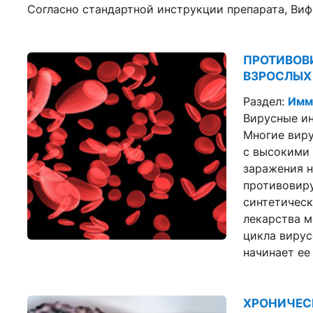
Согласно стандартной инструкции препарата, Вифе
ПРОТИВОВИ
ВЗРОСЛЫХ
Раздел:
Имм
Вирусные и
Многие виру
с высокими
заражения 
противовиру
синтетичес
лекарства м
цикла вирусо
начинает ее
ХРОНИЧЕС