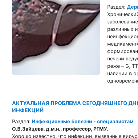
Раздел:
Дер
Хронический
заболевание
различных и
неинфекцион
медикамент
формировани
печени веду
реже – G, TT
наличии в о
одновремен
АКТУАЛЬНАЯ ПРОБЛЕМА СЕГОДНЯШНЕГО ДНЯ
ИНФЕКЦИЙ
Раздел:
Инфекционные болезни - специалистам
О.В.Зайцева, д.м.н., профессор, РГМУ.
Хорошо известно, что инфекции, вызванные виру