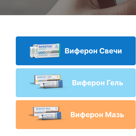
Виферон Свечи
Виферон Гель
Виферон Мазь