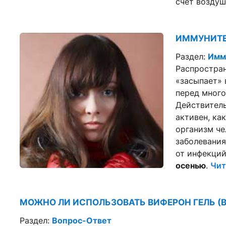
счёт воздуш
ИММУНИТЕ
Раздел:
Имм
Распростран
«засыпает» 
перед мног
Действитель
активен, ка
организм че
заболевания
от инфекций
осенью
.
Чит
МОЖНО ЛИ ИСПОЛЬЗОВАТЬ ВИФЕРОН ГЕЛЬ (В
Раздел:
Вопрос-Ответ