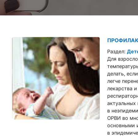
ПРОФИЛАК
Раздел:
Дет
Для взросл
температуры
делать, есл
легче перен
лекарства и
респираторн
актуальных 
в неэпидеми
ОРВИ во мно
основными 
в эпидемиче