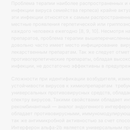
Проблема терапии наиболее распространенных и 
инфекции вируса семейства герпеса) крайне акту
эти инфекции относятся к самым распространенн
местные проявления герпетической или гриппозн
каждого человека ежегодно [8, 9, 10]. Несмотря
препаратов, проблема терапии вышеперечисленны
довольно часто имеет место инфицирование вир
лекарственным препаратам. Так же следует отмет
противогерпетические препараты, обладая высок
инфекции, не достаточно эффективны в предупреж
Сложности при идентификации возбудителя, изме
устойчивости вирусов к химиопрепаратам требую
универсальных противовирусных средств, облад
спектру вирусов. Такими свойствами обладает и
рекомбинантный — аналог эндогенного интерферо
обладает противовирусными, иммуномодулирующ
так же антимикробной активностью за счет спос
Интерферон альфа-2b является универсальным пр