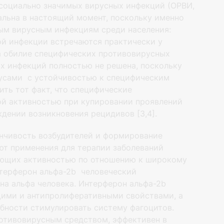
социально значимых вирусных инфекций (ОРВИ,
альна в настоящий момент, поскольку именно
ым вирусным инфекциям среди населения:
ой инфекции встречаются практически у
 на обилие специфических противовирусных
х инфекций полностью не решена, поскольку
усами с устойчивостью к специфическим
ить тот факт, что специфические
ой активностью при купировании проявлений
дении возникновения рецидивов [3,4].
нчивость возбудителей и формирование
т применения для терапии заболеваний
ающих активностью по отношению к широкому
нтерферон альфа-2b человеческий
на альфа человека. Интерферон альфа-2b
ими и антипролиферативными свойствами, а
обности стимулировать систему фагоцитов.
отивовирусным средством, эффективен в