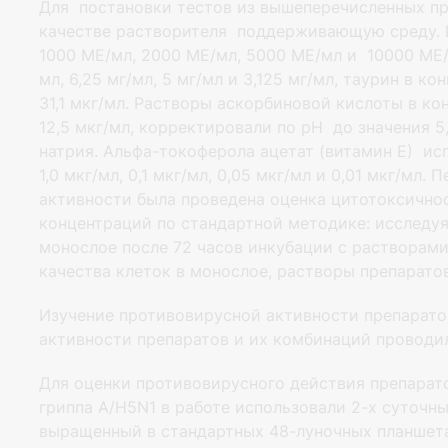
Для постановки тестов из вышеперечисленных пр
качестве растворителя поддерживающую среду. 
1000 МЕ/мл, 2000 МЕ/мл, 5000 МЕ/мл и 10000 МЕ/м
мл, 6,25 мг/мл, 5 мг/мл и 3,125 мг/мл, таурин в ко
31,1 мкг/мл. Растворы аскорбиновой кислоты в кон
12,5 мкг/мл, корректировали по рН до значения 
натрия. Альфа-токоферола ацетат (витамин Е) ис
1,0 мкг/мл, 0,1 мкг/мл, 0,05 мкг/мл и 0,01 мкг/мл
активности была проведена оценка цитотоксично
концентраций по стандартной методике: исследу
монослое после 72 часов инкубации с растворами
качества клеток в монослое, растворы препарато
Изучение противовирусной активности препарато
активности препаратов и их комбинаций проводили
Для оценки противовирусного действия препарат
гриппа А/H5N1 в работе использовали 2-х суточн
выращенный в стандартных 48-луночных планшет