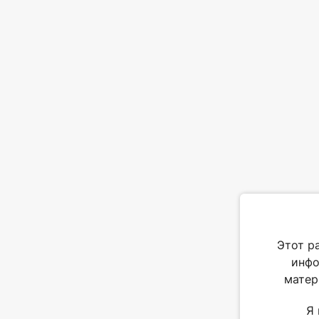
Этот р
инфо
матер
Я