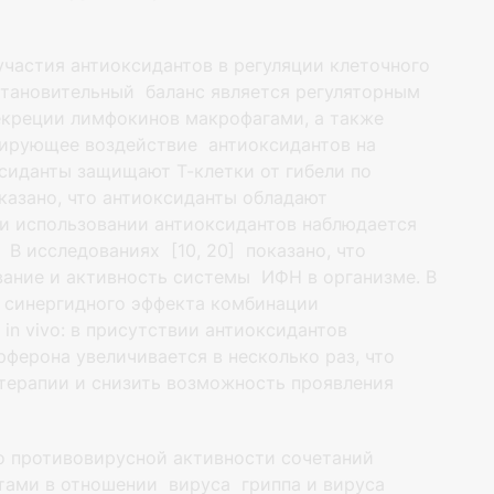
частия антиоксидантов в регуляции клеточного
тановительный баланс является регуляторным
секреции лимфокинов макрофагами, а также
лирующее воздействие антиоксидантов на
сиданты защищают Т-клетки от гибели по
казано, что антиоксиданты обладают
 при использовании антиоксидантов наблюдается
 В исследованиях [10, 20] показано, что
ание и активность системы ИФН в организме. В
го синергидного эффекта комбинации
 in vivo: в присутствии антиоксидантов
ферона увеличивается в несколько раз, что
терапии и снизить возможность проявления
ro противовирусной активности сочетаний
тами в отношении вируса гриппа и вируса