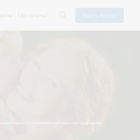
тветы
Где купить?
Задать вопрос
ая активность рекомбинантного интерферона