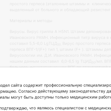
простого герпеса (эталонные штаммы и клиническ
выделенный от больного и обладающий резистент
Материалы и методы
Вирусы. Вирус гриппа А H5N1. Штамм депонирован
Ивановского РАМН. Инфекционный титр вируса в 
составил 5,5-6,0 LgТЦД
Вирус простого герпеса
50.
герпеса ВПГ-1/(F+) тип 1, штамм (F+ ). Штаммы д
Вирусологии им. Д.И. Ивановского РАМН. Инфекци
нашим данным составил 6,0-6,5 lg ТЦИД
/мл. ВП
50
больного рецидивирующим ВПГ по стандартной ме
данным МФА а, так же по наличию специфического
Vero (образование синцитиев) вирус подобен ВПГ
для ацикловира 25 мкг/мл. Изолят относится к 
аздел сайта содержит профессиональную специализир
рмацию. Согласно действующему законодательству д
Культура клеток. Исследования проводили с испо
иалы могут быть доступны только медицинским работ
человека MRC5, культуры клеток почки зеленой м
свиньи СПЭВ. Культуры получены из лаборатории 
 подтверждаю, что являюсь специалистом с медицинск