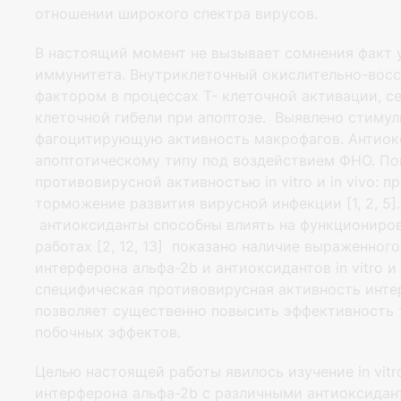
отношении широкого спектра вирусов.
В настоящий момент не вызывает сомнения факт у
иммунитета. Внутриклеточный окислительно-восс
фактором в процессах Т- клеточной активации, 
клеточной гибели при апоптозе. Выявлено стиму
фагоцитирующую активность макрофагов. Антиок
апоптотическому типу под воздействием ФНО. По
противовирусной активностью in vitro и in vivo:
торможение развития вирусной инфекции [1, 2, 5].
антиоксиданты способны влиять на функциониров
работах [2, 12, 13] показано наличие выраженно
интерферона альфа-2b и антиоксидантов in vitro и
специфическая противовирусная активность интер
позволяет существенно повысить эффективность 
побочных эффектов.
Целью настоящей работы явилось изучение in vit
интерферона альфа-2b с различными антиоксидан