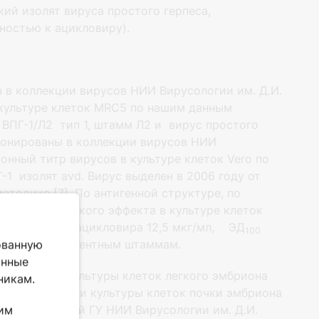
ий изолят вируса простого герпеса,
ностью к ацикловиру).
 в коллекции вирусов НИИ Вирусологии им. Д.И.
культуре клеток MRC5 по нашим данным
 ВПГ-1/Л2 тип 1, штамм Л2 и вирус простого
епонированы в коллекции вирусов НИИ
онный титр вирусов в культуре клеток Vero по
Г-1 изолят avd. Вирус выделен в 2006 году от
тодике [7]. По антигенной структуре, по
 цитопатического эффекта в культуре клеток
-1. ИД
для ацикловира 12,5 мкг/мл, ЭД
50
100
ацикловирезистентным штаммам.
ованную
анные
льзованием культуры клеток легкого эмбриона
никам.
артышки Vero и культуры клеток почки эмбриона
культур тканей ГУ НИИ Вирусологии им. Д.И.
им