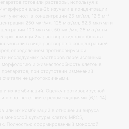
епаратов готовили растворы, используя в
Интерферон альфа-2b изучали в концентрации
л; унитиол в концентрации 25 мг/мл, 12,5 мг/
нцентрации 250 мкг/мл, 125 мкг/мл, 62,5 мкг/мл и
центрации 100 мкг/мл, 50 мкг/мл, 25 мкг/мл и
5,5 при помощи 2% раствора гидрокарбоната
пользовали в виде растворов с концентрацией
. Перед определением противовирусной
сти исследуемых растворов перечисленных
я морфологию и жизнеспособность клеток в
 препаратов, при отсутствии изменений
в считали не цитотоксичными.
в и их комбинаций. Оценку противовирусной
 в соответствии с рекомендациями [6,11, 14].
ов или их комбинаций в отношении вируса
ый монослой культуры клеток MRC5,
ах. Полностью сформированный монослой