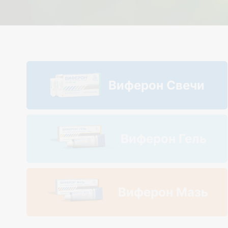
Виферон Свечи
Виферон Гель
Виферон Мазь