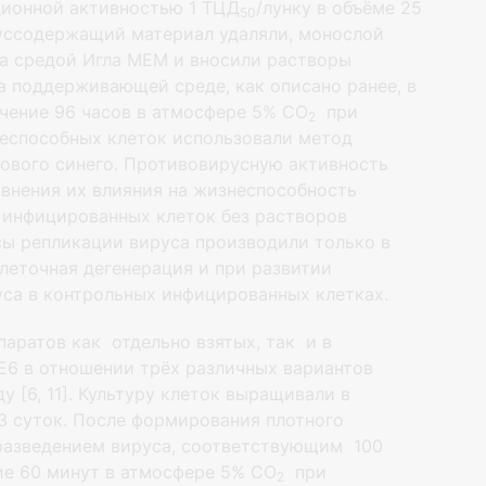
ционной активностью 1 ТЦД
/лунку в объёме 25
50
ируссодержащий материал удаляли, монослой
а средой Игла МЕМ и вносили растворы
а поддерживающей среде, как описано ранее, в
чение 96 часов в атмосфере 5% СО
при
2
неспособных клеток использовали метод
ового синего. Противовирусную активность
авнения их влияния на жизнеспособность
 инфицированных клеток без растворов
сы репликации вируса производили только в
клеточная дегенерация и при развитии
уса в контрольных инфицированных клетках.
аратов как отдельно взятых, так и в
 E6 в отношении трёх различных вариантов
 [6, 11]. Культуру клеток выращивали в
3 суток. После формирования плотного
 разведением вируса, соответствующим 100
ие 60 минут в атмосфере 5% СО
при
2