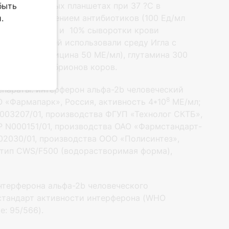
 в 48-луночных планшетах при 37 ?С в
быть
МЕМ с добавлением антибиотиков (100 Ед/мл
.
на 300 мкг/мл и 10% сыворотки крови
оддерживающей использовали среду Игла с
а и стрептомицина 50 МЕ/мл), глутамина 300
тки крови эмбрионов коров.
епараты: интерферон альфа-2b человеческий
8
 «Фармапарк», Россия, активность 4*10
МЕ/мл;
003207/01, производства ФГУП «Технолог СКТБ»,
 Р N000151/01, производства ОАО «Фармстандарт-
002030/01, производства ООО «Полисинтез»,
, тип CWS/F500 (водорастворимая форма),
нтерферона альфа-2b человеческого
тандарт активности интерферона (WHO
de: 95/566).