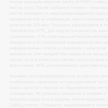
клеток заражали вирусом гриппа А/H5N1 с инфек
мкл на лунку. После сорбции в течение 1 часа в
клеток отмывали от неадсорбировавшегося вирус
препаратов или их комбинаций, приготовленные н
количестве 200 мкл. Планшеты инкубировали в те
температуре 37°С,, для подсчета количества жиз
окрашивания 0,1% спиртовым раствором метилен
препаратов и их комбинаций оценивали путем ср
инфицированных клеток в сравнении с культурой
препаратов. Учет воздействия веществ на процес
случае, если в интактных клетках отсутствовала 
практически 100% цитопатического действия вир
Изучение противогерпесвирусной активности преп
комбинациях, проводили на культуре клеток Vero
вируса простого герпеса по общепринятому методу
стандартных 96-луночных планшетах в течение 2-
монослоя среду роста удаляли, клетки заражали
ТЦИД
/клетку. Планшеты инкубировали в течен
50