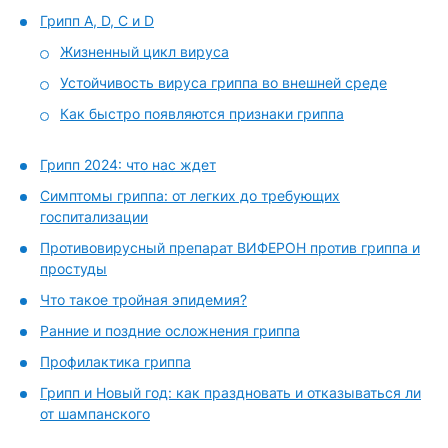
Грипп А, D, C и D
Жизненный цикл вируса
Устойчивость вируса гриппа во внешней среде
Как быстро появляются признаки гриппа
Грипп 2024: что нас ждет
Симптомы гриппа: от легких до требующих
госпитализации
Противовирусный препарат ВИФЕРОН против гриппа и
простуды
Что такое тройная эпидемия?
Ранние и поздние осложнения гриппа
Профилактика гриппа
Грипп и Новый год: как праздновать и отказываться ли
от шампанского