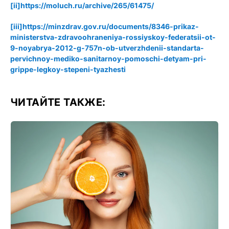
[ii]
https://moluch.ru/archive/265/61475/
[iii]
https://minzdrav.gov.ru/documents/8346-prikaz-
ministerstva-zdravoohraneniya-rossiyskoy-federatsii-ot-
9-noyabrya-2012-g-757n-ob-utverzhdenii-standarta-
pervichnoy-mediko-sanitarnoy-pomoschi-detyam-pri-
grippe-legkoy-stepeni-tyazhesti
ЧИТАЙТЕ ТАКЖЕ: