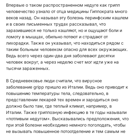
Впервые о таком распространенном недуге как грипп
человечество узнало от отца медицины Гиппократа много
веков назад. Он называл эту болезнь перинфским кашлем
и в своих письменных трудах рассказывал, что
заразившиеся не только кашляют, но и ощущают боли и
ломоту в мышцах, обильно потеют и страдают от
лихорадки. Также он указывал, что находиться рядом с
таким больным человеком опасно для всех окружающих.
Ведь всего через один-два дня заболевают десятки
человек вокруг, а через неделю счет мог идти уже на
тысячи зараженных.
В Средневековье люди считали, что вирусное
заболевание gripp пришло из Италии. Ведь оно приводит к
повышению температуры тела, следовательно, в
представлении лекарей тех времен и зародиться оно
должно было там, где теплый климат, например, в
Италии. Также гриппозную инфекцию в те годы называли
«потливым недугом». Высказывались предположения, что
при этой болезни необходимо немного поголодать, чтобы
не вызывать повышенное потоотделение и тем самым не