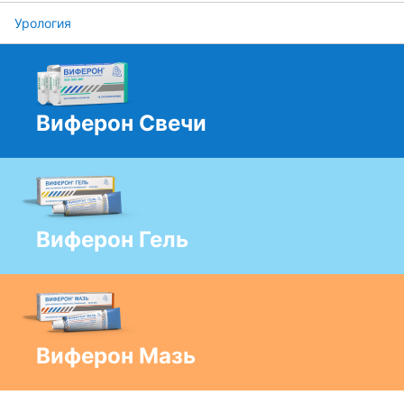
Урология
Виферон Свечи
Виферон Гель
Виферон Мазь