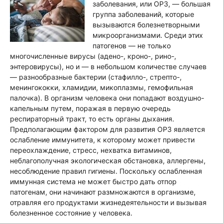
заболевания, или ОРЗ, — большая
группа заболеваний, которые
вызываются болезнетворными
микроорганизмами. Среди этих
патогенов — не только
многочисленные вирусы (адено-, кроно-, рино-,
энтеровирусы), но и — в небольшом количестве случаев
— разнообразные бактерии (стафилло-, стрепто-,
менингококки, хламидии, микоплазмы, гемофильная
палочка). В организм человека они попадают воздушно-
капельным путем, поражая в первую очередь
респираторный тракт, то есть органы дыхания.
Предполагающим фактором для развития ОРЗ является
ослабление иммунитета, к которому может привести
переохлаждение, стресс, нехватка витаминов,
неблагополучная экологическая обстановка, аллергены,
несоблюдение правил гигиены. Поскольку ослабленная
иммунная система не может быстро дать отпор
патогенам, они начинают размножаются в организме,
отравляя его продуктами жизнедеятельности и вызывая
болезненное состояние у человека.