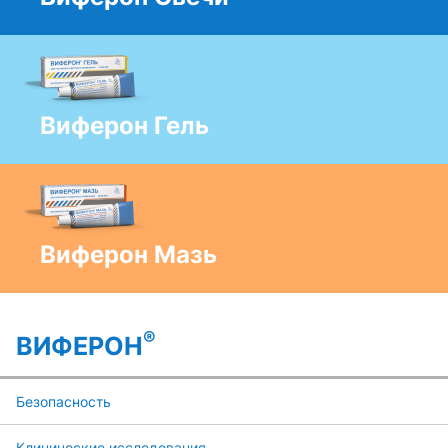
Виферон Гель
Виферон Мазь
®
ВИФЕРОН
Безопасность
Клинические исследования