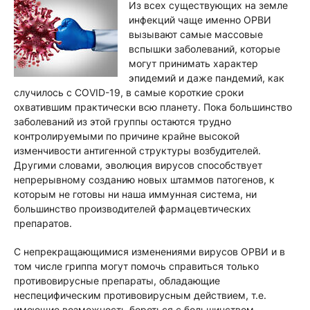
Из всех существующих на земле
инфекций чаще именно ОРВИ
вызывают самые массовые
вспышки заболеваний, которые
могут принимать характер
эпидемий и даже пандемий, как
случилось с COVID-19, в самые короткие сроки
охватившим практически всю планету. Пока большинство
заболеваний из этой группы остаются трудно
контролируемыми по причине крайне высокой
изменчивости антигенной структуры возбудителей.
Другими словами, эволюция вирусов способствует
непрерывному созданию новых штаммов патогенов, к
которым не готовы ни наша иммунная система, ни
большинство производителей фармацевтических
препаратов.
С непрекращающимися изменениями вирусов ОРВИ и в
том числе гриппа могут помочь справиться только
противовирусные препараты, обладающие
неспецифическим противовирусным действием, т.е.
имеющие возможность бороться с большинством