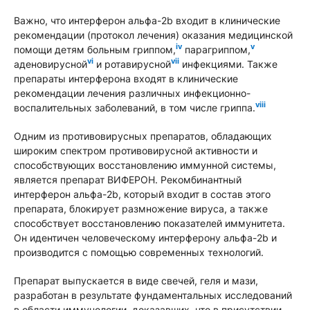
Важно, что интерферон альфа-2b входит в клинические
рекомендации (протокол лечения) оказания медицинской
iv
v
помощи детям больным гриппом,
парагриппом,
vi
vii
аденовирусной
и ротавирусной
инфекциями. Также
препараты интерферона входят в клинические
рекомендации лечения различных инфекционно-
viii
воспалительных заболеваний, в том числе гриппа.
Одним из противовирусных препаратов, обладающих
широким спектром противовирусной активности и
способствующих восстановлению иммунной системы,
является препарат ВИФЕРОН. Рекомбинантный
интерферон альфа-2b, который входит в состав этого
препарата, блокирует размножение вируса, а также
способствует восстановлению показателей иммунитета.
Он идентичен человеческому интерферону альфа-2b и
производится с помощью современных технологий.
Препарат выпускается в виде свечей, геля и мази,
разработан в результате фундаментальных исследований
в области иммунологии, доказавших, что в присутствии