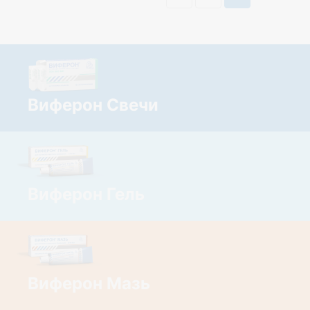
Виферон Свечи
Виферон Гель
Виферон Мазь