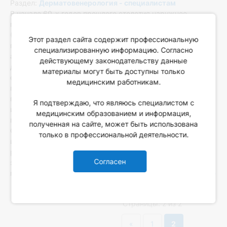
Раздел:
Дерматовенерология - специалистам
В начале 60-х годов прошлого столетия наружное
применение человеческого лейкоцитарного интерферона
(ЧЛИ) явилось значительной вехой в терапии рецидивов
Этот раздел сайта содержит профессиональную
простого герпеса. Первые клинические опыты
специализированную информацию. Согласно
аппликаций ЧЛИ в офтальмологии, а затем в
действующему законодательству данные
дерматологии убедительно показали значительное
материалы могут быть доступны только
сокращение длительности обострения вирусного
медицинским работникам.
процесса, что послужило толчком для изучения
патогенеза заболевания и, в последующем формирования
Я подтверждаю, что являюсь специалистом с
иммунного направления терапии и вторичной
медицинским образованием и информация,
профилактики манифестаций герпес-вирусной инфекции.
полученная на сайте, может быть использована
Однако дороговизна ЧЛИ ограничивала его практическое
только в профессиональной деятельности.
использование. Ситуация изменилась после синтеза
рекомбинантных интерферонов (ИФ) и сегодня препараты
Согласен
этой группы достаточно широко применяются, как
парентерально, ректально, так и наружно.
Читать дальше
Страницы: 2 из 2
«
1
2