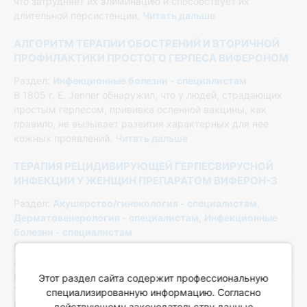
что затрудняет их элиминацию и способствует их
длительной персистенции.
Читать дальше
АЛГОРИТМ ТЕРАПИИ ОБОСТРЕНИЙ И ВТОРИЧНОЙ
ПРОФИЛАКТИКИ ПРОСТОГО ГЕРПЕСА ВИФЕРОНОМ
Раздел:
Инфекционные болезни - специалистам
В 1805 г. Е. Jenner обнаружил, что у людей, страдающих
простым герпесом, прививка оспенной вакцины, как
правило, не вызывает развития характерных для нее
кожных проявлений.
Читать дальше
ТЕРАПИЯ РЕЦИДИВИРУЮЩЕЙ ГЕРПЕСВИРУСНОЙ
ИНФЕКЦИИ У ЖЕНЩИН ПРЕПАРАТОМ ВИФЕРОН-3
Раздел:
Акушерство/гинекология - специалистам
,
Дерматовенерология - специалистам
,
Инфекционные
болезни - специалистам
В статье представлены результаты исследования
лечебной эффективности препарата Виферон-3 в терапии
рецидивирующей герпесвирусной инфекции у 20 женщин.
Этот раздел сайта содержит профессиональную
Установлено, что клиническая эффективность препарата
специализированную информацию. Согласно
Виферон зарегистрирована у 90% пациенток больных
действующему законодательству данные