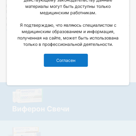
рецидивирующей герпесвирусной инфекцией.
материалы могут быть доступны только
Проведенный анализ данных отдаленных результатов
медицинским работникам.
исследования позволил сделать заключение о
противорецидивирующем действии препарата Виферон-3.
Я подтверждаю, что являюсь специалистом с
Читать дальше
медицинским образованием и информация,
полученная на сайте, может быть использована
только в профессиональной деятельности.
Страницы: 6 из 6
Согласен
« Первая
«
...
4
5
6
Виферон Свечи