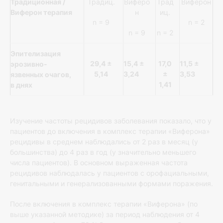
Традиционная /
Традиц.
Виферо
Трад
Виферон
Виферон терапия
н
иц.
n = 9
n = 2
n = 9
n = 2
Эпителизация
29,4
±
15,4
±
17,0
11,5
±
эрозивно-
5,14
3,24
±
3,53
язвенных очагов,
1,41
в днях
Изучение частоты рецидивов заболевания показало, что у
пациентов до включения в комплекс терапии «Виферона»
рецидивы в среднем наблюдались от 2 раз в месяц (у
большинства) до 4 раз в год (у значительно меньшего
числа пациентов). В основном выраженная частота
рецидивов наблюдалась у пациентов с орофациальными,
генитальными и генерализованными формами поражения.
После включения в комплекс терапии «Виферона» (по
выше указанной методике) за период наблюдения от 4