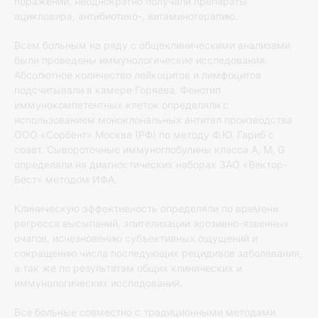
поражений, неоднократно получали препараты
ацикловира, антибиотико-, витаминотерапию.
Всем больным на ряду с общеклиническими анализами
были проведены иммунологические исследования.
Абсолютное количество лейкоцитов и лимфоцитов
подсчитывали в камере Горяева. Фенотип
иммунокомпетентных клеток определяли с
использованием моноклональных антител производства
ООО «Сорбент» Москва (РФ) по методу Ф.Ю. Гариб с
соавт. Сывороточные иммуноглобулины класса А, М, G
определяли на диагностических наборах ЗАО «Вектор-
Бест» методом ИФА.
Клиническую эффективность определяли по времени
регресса высыпаний, эпителизации эрозивно-язвенных
очагов, исчезновению субъективных ощущений и
сокращению числа последующих рецидивов заболевания,
а так же по результатам общих клинических и
иммунологических исследований.
Все больные совместно с традиционными методами