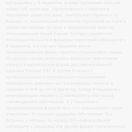
наблюдались у 9 пациентов (в виде поражения красной
каймы губ, кожи щек, герпетического стоматита и
поражения слизистой зева), генитального герпеса у 12
больных (с локализацией элементов поражения на коже и
слизистой половых органов и перианальной области).
Опоясывающий лишай (Герпес Зостер) с различной
локализацией очагов и формами поражений наблюдался у
9 пациентов, в 2 случаях пациенты имели
генерализованную форму простого пузырькового лишая.
По одному случаю отмечались волосатая лейкоплакия
языка и эпидемическая форма диссиминированной
саркомы Капоши (СК). В группе больных с
орофациальными и генитальными поражениями
наблюдались довольно частые рецидивы герпеса, в
среднем от 4–6 до 10–12 раз в год. Среди 9 пациентов с
опоясывающим лишаем у 2 наблюдались повторные
случаи данного заболевания. У 2 пациентов с
генерализованной формой простого пузырькового лишая
отмечались 3х кратные рецидивы заболевания. Все
больные, у которых за период ВИЧ инфицирования
наблюдались рецидивы или другие формы герпетических