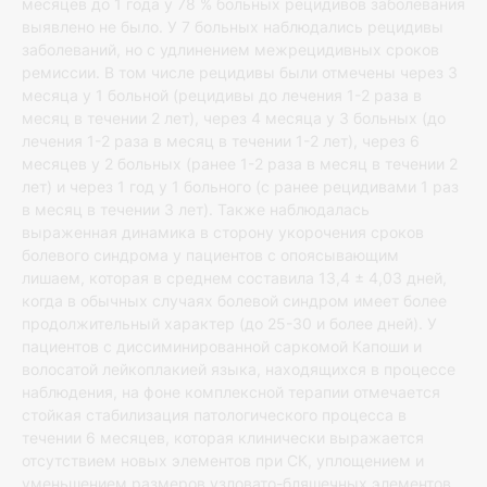
месяцев до 1 года у 78 % больных рецидивов заболевания
выявлено не было. У 7 больных наблюдались рецидивы
заболеваний, но с удлинением межрецидивных сроков
ремиссии. В том числе рецидивы были отмечены через 3
месяца у 1 больной (рецидивы до лечения 1-2 раза в
месяц в течении 2 лет), через 4 месяца у 3 больных (до
лечения 1-2 раза в месяц в течении 1-2 лет), через 6
месяцев у 2 больных (ранее 1-2 раза в месяц в течении 2
лет) и через 1 год у 1 больного (с ранее рецидивами 1 раз
в месяц в течении 3 лет). Также наблюдалась
выраженная динамика в сторону укорочения сроков
болевого синдрома у пациентов с опоясывающим
лишаем, которая в среднем составила 13,4 ± 4,03 дней,
когда в обычных случаях болевой синдром имеет более
продолжительный характер (до 25-30 и более дней). У
пациентов с диссиминированной саркомой Капоши и
волосатой лейкоплакией языка, находящихся в процессе
наблюдения, на фоне комплексной терапии отмечается
стойкая стабилизация патологического процесса в
течении 6 месяцев, которая клинически выражается
отсутствием новых элементов при СК, уплощением и
уменьшением размеров узловато-бляшечных элементов.