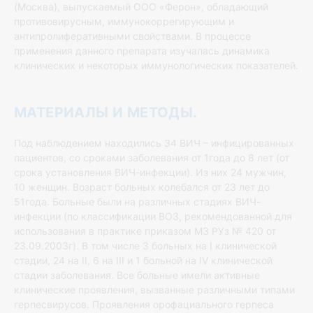
(Москва), выпускаемый ООО «Ферон», обладающий
противовирусным, иммунокоррегирующим и
антипролиферативными свойствами. В процессе
применения данного препарата изучалась динамика
клинических и некоторых иммунологических показателей.
МАТЕРИАЛЫ И МЕТОДЫ.
Под наблюдением находились 34 ВИЧ – инфицированных
пациентов, со сроками заболевания от 1года до 8 лет (от
срока установления ВИЧ-инфекции). Из них 24 мужчин,
10 женщин. Возраст больных колебался от 23 лет до
51года. Больные были на различных стадиях ВИЧ-
инфекции (по классификации ВОЗ, рекомендованной для
использования в практике приказом МЗ РУз № 420 от
23.09.2003г). В том числе 3 больных на І клинической
стадии, 24 на ІІ, 6 на ІІІ и 1 больной на ІV клинической
стадии заболевания. Все больные имели активные
клинические проявления, вызванные различными типами
герпесвирусов. Проявления орофациального герпеса