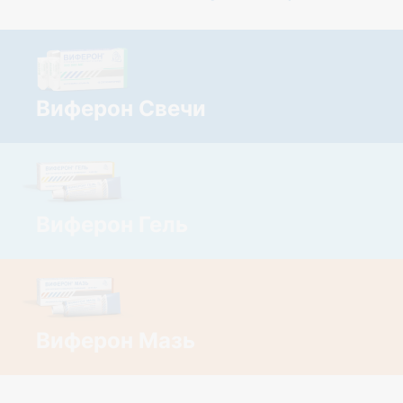
Виферон Свечи
Виферон Гель
Виферон Мазь