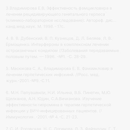
3.Владимирова Е.В. Эффективность фамцикловира в
лечении рецидивирующего генитального герпеса
(клинико-лабораторное исследование): Автореф. дис…
канд.мед.наук. М. 1998.- 17с.
4. В. В. Дубенский, В. П. Кузнецов, Д. Л. Беляев, Л. В.
Ермощенко. Интерфероны в комплексном лечении
остроконечных кондилом //Заболевания передаваемые
половым путем. — 1996. -№1. -С. 28-29.
5. Масюкова С. А., Владимирова Е. В. Фамиикловир в
лечении герпетических инфскинй. //Росс. мед.
журн.-2001.-№9.-С.11.
6. М.Н. Папуашвили, Н.И. Ильина, В.Б. Пинегин, М.Ю.
Щелканов, А.Н. Юдин, С.А.Вичканова. Изучение
эффективности гипромина в терапии герпетической
инфекции у ВИЧ-инфицированных пациентов. //
Иммунология .-2001.-№ 4.-С. 21-23.
7. С. И. Роговская, Н. С. Логинова, Л. З. Файзуллин, Г. Т.