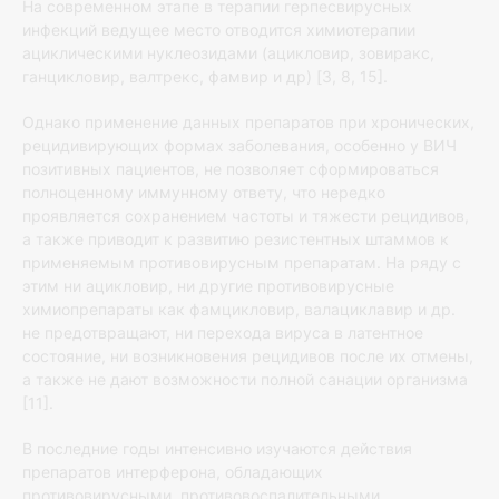
На современном этапе в терапии герпесвирусных
инфекций ведущее место отводится химиотерапии
ациклическими нуклеозидами (ацикловир, зовиракс,
ганцикловир, валтрекс, фамвир и др) [3, 8, 15].
Однако применение данных препаратов при хронических,
рецидивирующих формах заболевания, особенно у ВИЧ
позитивных пациентов, не позволяет сформироваться
полноценному иммунному ответу, что нередко
проявляется сохранением частоты и тяжести рецидивов,
а также приводит к развитию резистентных штаммов к
применяемым противовирусным препаратам. На ряду с
этим ни ацикловир, ни другие противовирусные
химиопрепараты как фамцикловир, валациклавир и др.
не предотвращают, ни перехода вируса в латентное
состояние, ни возникновения рецидивов после их отмены,
а также не дают возможности полной санации организма
[11].
В последние годы интенсивно изучаются действия
препаратов интерферона, обладающих
противовирусными, противовоспалительными,