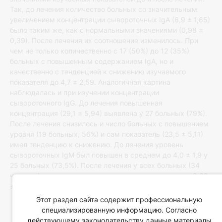
Так, до лечения количество больных со значительным
увеличением концентрации сывороточных IgA (6,9 ± 1,65)
было таким же, как с нормальными значениями (0,98 ±
0,39). После лечения их соотношение изменилось. При
чем не только количественно с 17 (50%) до 12 (35%)
больных с повышенным содержанием IgA, но и
качественно с тенденцией к снижению изучаемого
показателя до 4,7 ± 2,59. Аналогичная картина
наблюдалась и при изучении концентрации
сывороточного IgG. До лечения повышенная
концентрация (29,1 ± 5,94) выявлена у 27 больных (79%).
После лечения снизилось и число больных с повышением
уровня (19 больных, 56%) и сам показатель (23,5 ± 5,11)
имел тенденцию к снижению. До лечения уровень
сывороточных IgМ был повышен в среднем до 4,0 ± 1,9 у
25 больных (73,5%). После лечения у всех больных (34
человек) показатель снизился и составил в среднем 0,69
± 0,29. (Рис.2).
Этот раздел сайта содержит профессиональную
специализированную информацию. Согласно
действующему законодательству данные материалы