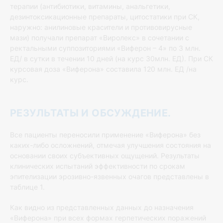
терапии (антибиотики, витамины, анальгетики,
дезинтоксикационные препараты, цитостатики при СК,
наружно: анилиновые красители и противовирусные
мази) получали препарат «Виролекс» в сочетании с
ректальными суппозиториями «Виферон – 4» по 3 млн.
ЕД/ в сутки в течении 10 дней (на курс 30млн. ЕД). При СК
курсовая доза «Виферона» составила 120 млн. ЕД /на
курс.
РЕЗУЛЬТАТЫ И ОБСУЖДЕНИЕ.
Все пациенты переносили применение «Виферона» без
каких-либо осложнений, отмечая улучшения состояния на
основании своих субъективных ощущений. Результаты
клинических испытаний эффективности по срокам
эпителизации эрозивно-язвенных очагов представлены в
таблице 1.
Как видно из представленных данных до назначения
«Виферона» при всех формах герпетических поражений