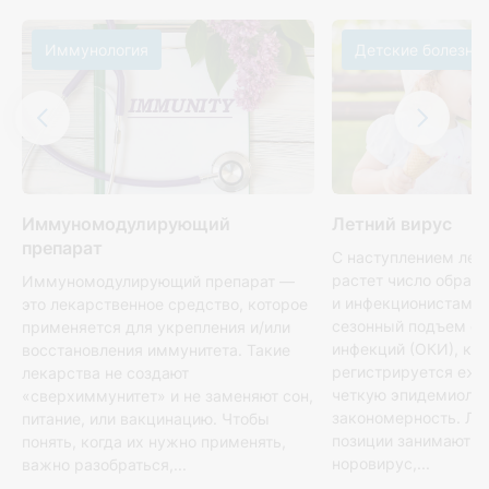
Иммунология
Детские болезни
Иммуномодулирующий
Летний вирус
препарат
С наступлением лет
растет число обращ
Иммуномодулирующий препарат —
и инфекционистам. 
это лекарственное средство, которое
сезонный подъем о
применяется для укрепления и/или
инфекций (ОКИ), ко
восстановления иммунитета. Такие
регистрируется еже
лекарства не создают
четкую эпидемиоло
«сверхиммунитет» и не заменяют сон,
закономерность. Л
питание, или вакцинацию. Чтобы
позиции занимают р
понять, когда их нужно применять,
норовирус,...
важно разобраться,...