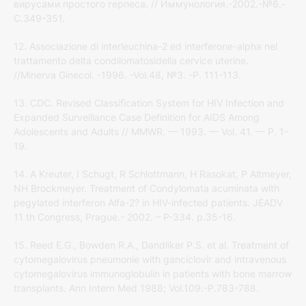
вирусами простого герпеса. // Иммунология.-2002.-№6.-
С.349-351.
12. Associazione di interleuchina-2 ed interferone-alpha nel
trattamento delta condilomatosidella cervice uterine.
//Minerva Ginecol. -1996. -Vol.48, №3. -P. 111-113.
13. CDC. Revised Classification System for HIV Infection and
Ex­panded Surveillance Case Definition for AIDS Among
Adoles­cents and Adults // MMWR. — 1993. — Vol. 41. — P. 1-
19.
14. A Kreuter, I Schugt, R Schlottmann, H Rasokat, P Altmeyer,
NH Brockmeyer. Treatment of Condylomata acuminata with
pegylated interferon Alfa-2? in HIV-infected patients. JEADV
11 th Congress, Prague.- 2002. – P-334. р.35-16.
15. Reed E.G., Bowden R.A., Dandliker P.S. et al. Treatment of
cytomegalovirus pneumonie with ganciclovir and intravenous
cytomegalovirus immunoglobulin in patients with bone marrow
transplants. Ann Intern Med 1988; Vol.109.-P.783-788.