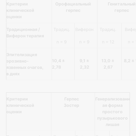
Критерии
Орофациальный
Генитальный
клинической
герпес
герпес
оценки
Традиционная /
Традиц.
Виферон
Традиц.
Вифе
Виферон терапия
n = 9
n = 9
n = 12
n = 
Эпителизация
10,4
±
9,1
±
13,0
±
8,2
±
эрозивно-
2,78
2,32
2,67
язвенных очагов,
в днях
Критерии
Герпес
Генерализованн
клинической
Зостер
ая форма
оценки
простого
пузырькового
лишая