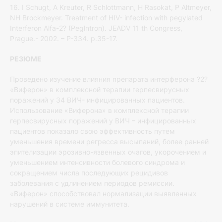
16. I Schugt, A Kreuter, R Schlottmann, H Rasokat, P Altmeyer,
NH Brockmeyer. Treatment of HIV- infection with pegylated
Interferon Alfa-2? (Peglntron). JEADV 11 th Congress,
Prague.- 2002. – P-334. p.35-17.
РЕЗЮМЕ
Проведено изучение влияния препарата интерферона ?2?
«Виферон» в комплексной терапии герпесвирусных
поражений у 34 ВИЧ- инфицированных пациентов.
Использование «Виферона» в комплексной терапии
герпесвирусных поражений у ВИЧ – инфицированных
пациентов показало свою эффективность путем
уменьшения времени регресса высыпаний, более ранней
эпителизации эрозивно-язвенных очагов, укорочением и
уменьшением интенсивности болевого синдрома и
сокращением числа последующих рецидивов
заболевания с удлинением периодов ремиссии.
«Виферон» способствовал нормализации выявленных
нарушений в системе иммунитета.