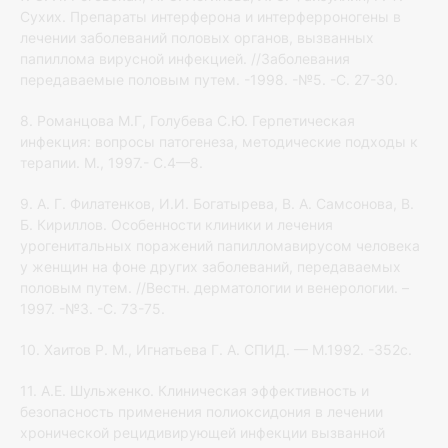
Сухих. Препараты интерферона и интерферроногены в
лечении заболеваний половых органов, вызванных
папиллома вирусной инфекцией. //Заболевания
передаваемые половым путем. -1998. -№5. -С. 27-30.
8. Романцова М.Г, Голубева С.Ю. Герпетическая
инфекция: вопросы патогенеза, методические подходы к
терапии. М., 1997.- С.4—8.
9. А. Г. Филатенков, И.И. Богатырева, В. А. Самсонова, В.
Б. Кириллов. Особенности клиники и лечения
урогенитальных поражений папилломавирусом человека
у женщин на фоне других заболеваний, передаваемых
половым путем. //Вестн. дерматологии и венерологии. –
1997. -№3. -С. 73-75.
10. Хаитов Р. М., Игнатьева Г. А. СПИД. — М.1992. -352с.
11. А.Е. Шульженко. Клиническая эффективность и
безопасность применения полиоксидония в лечении
хронической рецидивирующей инфекции вызванной