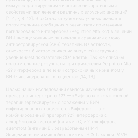
иммунокоррегирующими и антипролиферативными
свойствами при лечении различных вирусных инфекций
[1, 4, 7, 9, 12]. В работах зарубежных ученых имеются
положительные сообщения о результатах применения
пегилированого интерферона (PegIntron Alfa -2?) в лечении
ВИЧ инфицированных пациентов в сравнении с моно
антиретровирусной (АРВ) терапией. В частности,
отмечается быстрое снижение вирусной нагрузки с
увеличением показателей CD4 клеток. Так же описаны
положительные результаты при применении PegIntron Alfa
-2? интерферона в лечении остроконечных кондилом у
ВИЧ- инфицированных пациентов [14, 16].
Целью наших исследований явилось изучение влияния
препарата интерферона ?2? — «Виферон» в комплексной
терапии герпесвирусных поражений у ВИЧ
инфицированных пациентов. «Виферон» — это
комбинированный препарат ?2? интерферона с
аскорбиновой кислотой (витамин С) и ?-токоферола
ацетатом (витамин Е), разработанный НИИ
Эпидемиологии и микробиологии им. Н.Ф. Гамалеи РАМН