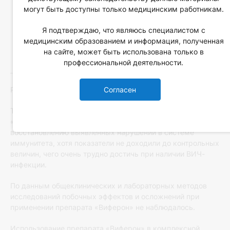
могут быть доступны только медицинским работникам.
Я подтверждаю, что являюсь специалистом с
медицинским образованием и информация, полученная
на сайте, может быть использована только в
профессиональной деятельности.
Согласен
Рис.2.
Таким образом, включение в комплекс терапии препарата
«Виферон» способствовало определенному
восстановлению выявленных нарушений в системе
иммунитета, хотя показатели не доходили до контрольных
величин, чего очень трудно достичь при наличии ВИЧ-
инфекции.
По данным общеклинических и лабораторных методов
исследований побочных эффектов и осложнений при
применении препарата «Виферон» не наблюдалось.
Использование препарата «Виферон» в комплексной