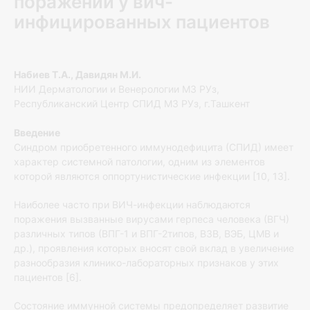
поражений у вич-
инфицированных пациентов
Набиев Т.А., Давидян М.И.
НИИ Дерматологии и Венерологии МЗ РУз,
Республиканский Центр СПИД МЗ РУз, г.Ташкент
Введение
Синдром приобретенного иммунодефицита (СПИД) имеет
ха­рактер системной патологии, одним из элементов
которой яв­ляются оппортунистические инфекции [10, 13].
Наиболее часто при ВИЧ-инфекции наблюдаются
поражения вы­званные вирусами герпеса человека (ВГЧ)
различных типов (ВПГ-1 и ВПГ-2типов, ВЗВ, ВЭБ, ЦМВ и
др.), проявления которых вносят свой вклад в увеличение
разнообразия клинико-лабораторных признаков у этих
пациентов [6].
Состояние иммунной системы предопределяет развитие