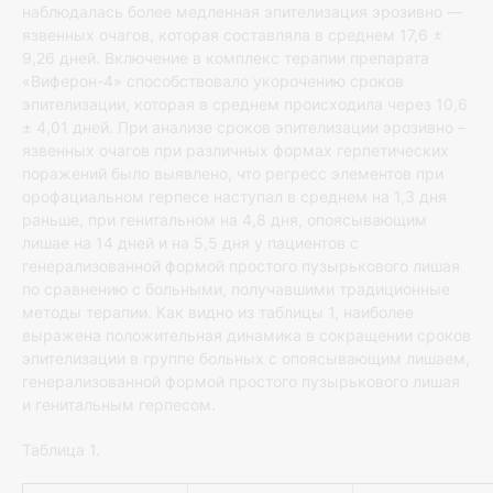
наблюдалась более медленная эпителизация эрозивно —
язвенных очагов, которая составляла в среднем 17,6 ±
9,26 дней. Включение в комплекс терапии препарата
«Виферон-4» способствовало укорочению сроков
эпителизации, которая в среднем происходила через 10,6
± 4,01 дней. При анализе сроков эпителизации эрозивно –
язвенных очагов при различных формах герпетических
поражений было выявлено, что регресс элементов при
орофациальном герпесе наступал в среднем на 1,3 дня
раньше, при генитальном на 4,8 дня, опоясывающим
лишае на 14 дней и на 5,5 дня у пациентов с
генерализованной формой простого пузырькового лишая
по сравнению с больными, получавшими традиционные
методы терапии. Как видно из таблицы 1, наиболее
выражена положительная динамика в сокращении сроков
эпителизации в группе больных с опоясывающим лишаем,
генерализованной формой простого пузырькового лишая
и генитальным герпесом.
Таблица 1.