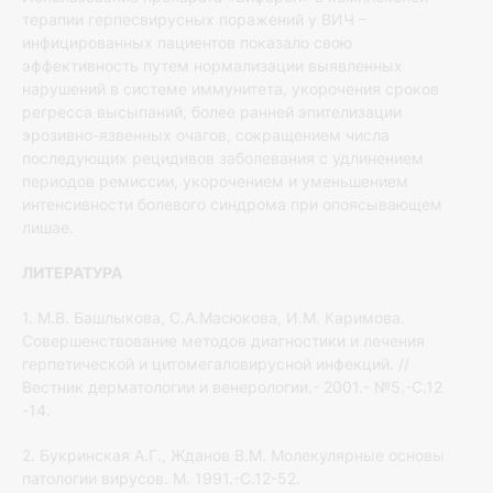
терапии герпесвирусных поражений у ВИЧ –
инфицированных пациентов показало свою
эффективность путем нормализации выявленных
нарушений в системе иммунитета, укорочения сроков
регресса высыпаний, более ранней эпителизации
эрозивно-язвенных очагов, сокращением числа
последующих рецидивов заболевания с удлинением
периодов ремиссии, укорочением и уменьшением
интенсивности болевого синдрома при опоясывающем
лишае.
ЛИТЕРАТУРА
1. М.В. Башлыкова, С.А.Масюкова, И.М. Каримова.
Совершенствование методов диагностики и лечения
герпетической и цитомегаловирусной инфекций. //
Вестник дерматологии и венерологии.- 2001.- №5.-С.12
-14.
2. Букринская А.Г., Жданов В.М. Молекулярные основы
патологии вирусов. М. 1991.-С.12-52.