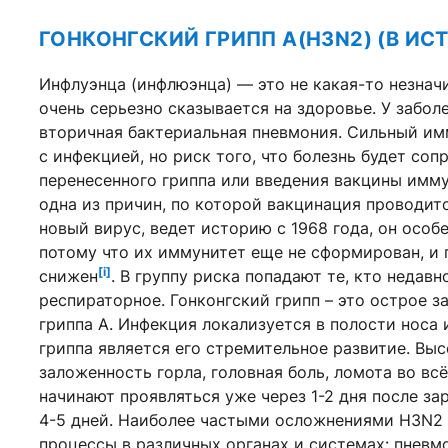
ГОНКОНГСКИЙ ГРИПП A(H3N2) (В ИС
Инфлуэнца (инфлюэнца) — это не какая-то незнач
очень серьезно сказывается на здоровье. У забол
вторичная бактериальная пневмония. Сильный им
с инфекцией, но риск того, что болезнь будет с
перенесенного гриппа или введения вакцины имму
одна из причин, по которой вакцинация проводитс
новый вирус, ведет историю с 1968 года, он особ
потому что их иммунитет еще не сформирован, и 
[i]
снижен
. В группу риска попадают те, кто недавн
респираторное. Гонконгский грипп – это острое 
гриппа А. Инфекция локализуется в полости носа
гриппа является его стремительное развитие. Выс
заложенность горла, головная боль, ломота во вс
начинают проявляться уже через 1-2 дня после з
4-5 дней. Наиболее частыми осложнениями H3N2
процессы в различных органах и системах: пневмо