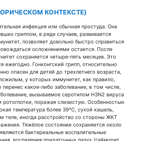
ТОРИЧЕСКОМ КОНТЕКСТЕ)
ительная инфекция или обычная простуда. Она
евших гриппом, в ряде случаев, развивается
мунитет, позволяет довольно быстро справиться
опровождаться осложнениями остается. После
нитет сохраняется четыре-пять месяцев. Это
я ежегодно. Гонконгский грипп, относительно
енно опасен для детей до трехлетнего возраста,
пожилым, у которых иммунитет, как правило,
о перенес какое-либо заболевание, в том числе,
заболевание, вызываемое серотипом H3N2 вируса
 и ротоглотки, поражая слизистую. Особенностью
окая температура более 39°C, сухой кашель,
ём теле, иногда расстройство со стороны ЖКТ
аражения. Тяжёлое состояние сохраняется около
 являются бактериальные воспалительные
ния, воспаления придаточных пазух (гайморит,