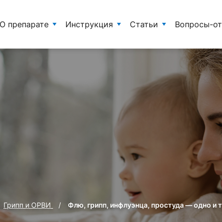
О препарате
Инструкция
Статьи
Вопросы-о
Грипп и ОРВИ
Флю, грипп, инфлуэнца, простуда — одно и 