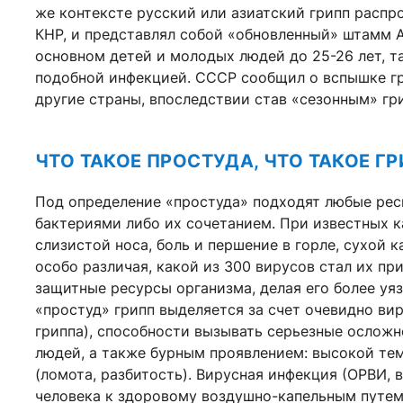
же контексте русский или азиатский грипп распро
КНР, и представлял собой «обновленный» штамм A
основном детей и молодых людей до 25-26 лет, та
подобной инфекцией. СССР сообщил о вспышке гри
другие страны, впоследствии став «сезонным» г
ЧТО ТАКОЕ ПРОСТУДА, ЧТО ТАКОЕ ГР
Под определение «простуда» подходят любые рес
бактериями либо их сочетанием. При известных ка
слизистой носа, боль и першение в горле, сухой 
особо различая, какой из 300 вирусов стал их п
защитные ресурсы организма, делая его более уя
«простуд» грипп выделяется за счет очевидно ви
гриппа), способности вызывать серьезные осложн
людей, а также бурным проявлением: высокой те
(ломота, разбитость). Вирусная инфекция (ОРВИ, в
человека к здоровому воздушно-капельным путем 