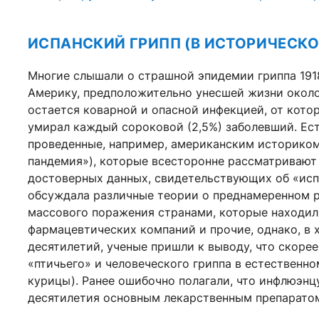
ИСПАНСКИЙ ГРИПП (В ИСТОРИЧЕСКО
Многие слышали о страшной эпидемии гриппа 191
Америку, предположительно унесшей жизни около 
остается коварной и опасной инфекцией, от котор
умирал каждый сороковой (2,5%) заболевший. Ес
проведенные, например, американским историко
пандемия»), которые всесторонне рассматривают 
достоверных данных, свидетельствующих об «испа
обсуждала различные теории о преднамеренном р
массового поражения странами, которые находил
фармацевтических компаний и прочие, однако, в
десятилетий, ученые пришли к выводу, что скоре
«птичьего» и человеческого гриппа в естественн
курицы). Ранее ошибочно полагали, что инфлюэнц
десятилетия основным лекарственным препаратом