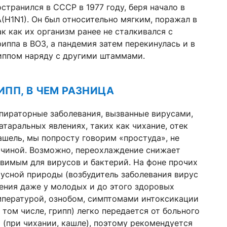
странился в СССР в 1977 году, беря начало в
(H1N1). Он был относительно мягким, поражал в
к как их организм ранее не сталкивался с
ппа в ВОЗ, а пандемия затем перекинулась и в
риппом наряду с другими штаммами.
ИПП, В ЧЕМ РАЗНИЦА
пираторные заболевания, вызванные вирусами,
таральных явлениях, таких как чихание, отек
кашель, мы попросту говорим «простуда», не
ричиной. Возможно, переохлаждение снижает
звимым для вирусов и бактерий. На фоне прочих
русной природы (возбудитель заболевания вирус
ения даже у молодых и до этого здоровых
мпературой, ознобом, симптомами интоксикации
 том числе, грипп) легко передается от больного
(при чихании, кашле), поэтому рекомендуется