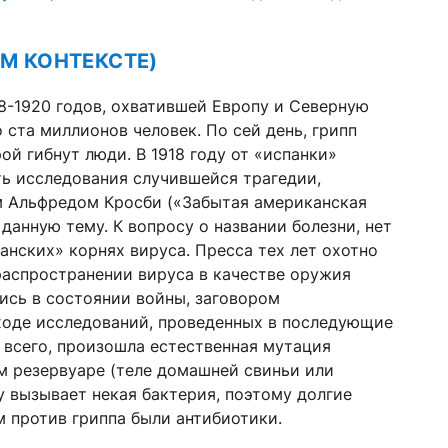
М КОНТЕКСТЕ)
8-1920 годов, охватившей Европу и Северную
ста миллионов человек. По сей день, грипп
ой гибнут люди. В 1918 году от «испанки»
ть исследования случившейся трагедии,
м Альфредом Кросби («Забытая американская
данную тему. К вопросу о названии болезни, нет
нских» корнях вируса. Пресса тех лет охотно
аспространении вируса в качестве оружия
ись в состоянии войны, заговором
 ходе исследований, проведенных в последующие
е всего, произошла естественная мутация
ом резервуаре (теле домашней свиньи или
у вызывает некая бактерия, поэтому долгие
 против гриппа были антибиотики.