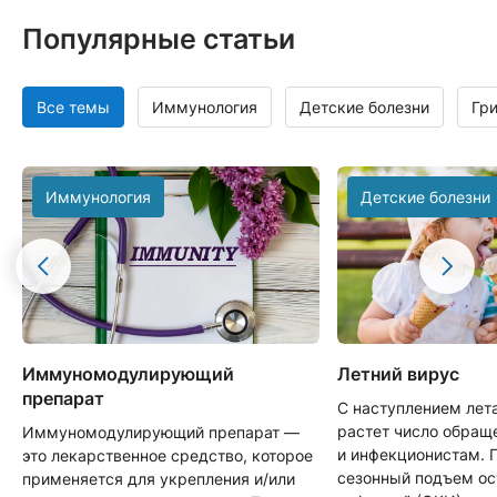
Популярные статьи
Все темы
Иммунология
Детские болезни
Гр
Иммунология
Детские болезни
Иммуномодулирующий
Летний вирус
препарат
С наступлением лет
растет число обращ
Иммуномодулирующий препарат —
и инфекционистам. 
это лекарственное средство, которое
сезонный подъем о
применяется для укрепления и/или