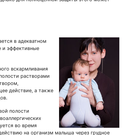
ается в адекватном
е и эффективные
ного вскармливания
 полости растворами
твором,
е действие, а также
ов.
вой полости
воаллергических
дуется во время
действию на организм малыша через грудное