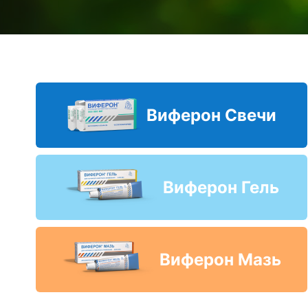
Виферон Свечи
Виферон Гель
Виферон Мазь