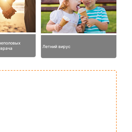
чеполовых
Летний вирус
 врача