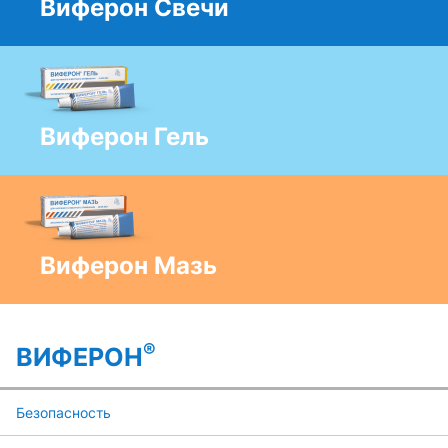
Виферон Свечи
Виферон Гель
Виферон Мазь
®
ВИФЕРОН
Безопасность