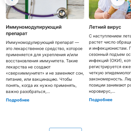
Иммуномодулирующий
Летний вирус
препарат
С наступлением лет
растет число обращ
Иммуномодулирующий препарат —
и инфекционистам. 
это лекарственное средство, которое
сезонный подъем о
применяется для укрепления и/или
инфекций (ОКИ), ко
восстановления иммунитета. Такие
регистрируется еже
лекарства не создают
четкую эпидемиоло
«сверхиммунитет» и не заменяют сон,
закономерность. Л
питание, или вакцинацию. Чтобы
позиции занимают р
понять, когда их нужно применять,
норовирус,...
важно разобраться,...
Подробнее
Подробнее