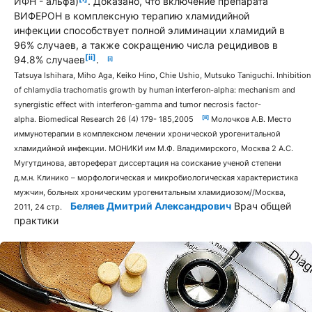
ИФН - альфа)
. Доказано, что включение препарата
ВИФЕРОН в комплексную терапию хламидийной
инфекции способствует полной элиминации хламидий в
96% случаев, а также сокращению числа рецидивов в
[ii]
94.8% случаев
.
[i]
Tatsuya Ishihara, Miho Aga, Keiko Hino, Chie Ushio, Mutsuko Taniguchi. Inhibition
of chlamydia trachomatis growth by human interferon-alpha: mechanism and
synergistic effect with interferon-gamma and tumor necrosis factor-
[ii]
alpha. Biomedical Research 26 (4) 179- 185,2005
Молочков А.В. Место
иммунотерапии в комплексном лечении хронической урогенитальной
хламидийной инфекции. МОНИКИ им М.Ф. Владимирского, Москва 2 A.C.
Мугутдинова, автореферат диссертация на соискание ученой степени
д.м.н. Клинико – морфологическая и микробиологическая характеристика
мужчин, больных хроническим урогенитальным хламидиозом//Москва,
Беляев Дмитрий Александрович
Врач общей
2011, 24 стр.
практики