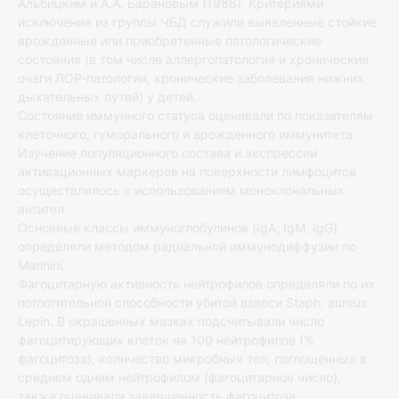
Альбицким и А.А. Барановым (1986). Критериями
исключения из группы ЧБД служили выявленные стойкие
врожденные или приобретенные патологические
состояния (в том числе аллергопатология и хронические
очаги ЛОР-патологии, хронические заболевания нижних
дыхательных путей) у детей.
Состояние иммунного статуса оценивали по показателям
клеточного, гуморального и врожденного иммунитета.
Изучение популяционного состава и экспрессии
активационных маркеров на поверхности лимфоцитов
осуществлялось с использованием моноклональных
антител.
Основные классы иммуноглобулинов (IgA, IgM, IgG)
определяли методом радиальной иммунодиффузии по
Manhini.
Фагоцитарную активность нейтрофилов определяли по их
поглотительной способности убитой взвеси Staph. aureus
Lepin. В окрашенных мазках подсчитывали число
фагоцитирующих клеток на 100 нейтрофилов (%
фагоцитоза), количество микробных тел, поглощенных в
среднем одним нейтрофилом (фагоцитарное число),
также оценивали завершенность фагоцитоза.