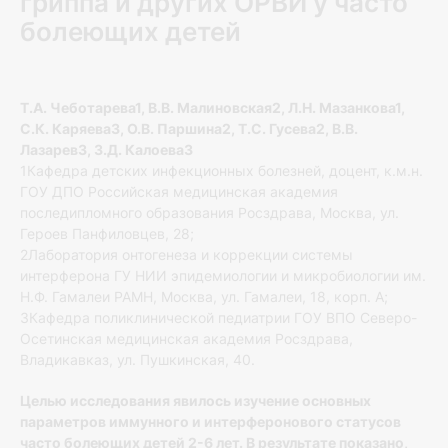
гриппа и других ОРВИ у часто
болеющих детей
Т.А. Чеботарева1, В.В. Малиновская2, Л.Н. Мазанкова1,
С.К. Каряева3, О.В. Паршина2, Т.С. Гусева2, В.В.
Лазарев3, З.Д. Калоева3
1Кафедра детских инфекционных болезней, доцент, к.м.н.
ГОУ ДПО Российская медицинская академия
последипломного образования Росздрава, Москва, ул.
Героев Панфиловцев, 28;
2Лаборатория онтогенеза и коррекции системы
интерферона ГУ НИИ эпидемиологии и микробиологии им.
Н.Ф. Гамалеи РАМН, Москва, ул. Гамалеи, 18, корп. А;
3Кафедра поликлинической педиатрии ГОУ ВПО Северо-
Осетинская медицинская академия Росздрава,
Владикавказ, ул. Пушкинская, 40.
Целью исследования явилось изучение основных
параметров иммунного и интерферонового статусов
часто болеющих детей 2-6 лет. В результате показано,