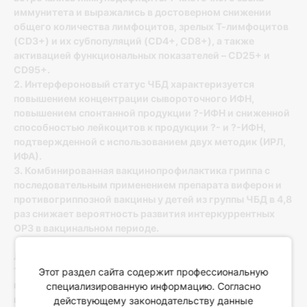
иммунитета и выражались в достоверном снижении
общего количества лимфоцитов, зрелых Т-лимфоцитов
(CD3+) и их субпопуляций (CD4+, CD8+), а также
активацией функциональных показателей – CD25+ и
CD95+.
2. Интерфероновый статус ЧБД характеризуется
повышением концентрации сывороточного ИФН,
повышением спонтанной продукции ?-ИФН и сниженной
способностью лейкоцитов к продукции ?- и ?-ИФН,
подтвержденной с использованием двух методик (ИРЛ,
ИФА).
3. Комбинированная вакцинопрофилактика гриппа с
последовательным применением препарата виферон и
противогриппозной вакцины у детей из группы ЧБД в 4,8
раз снижает вероятность развития интеркуррентных
ОРЗ в вакцинальном периоде.
Литература
1. Лусс Л.В. Вторичная иммунная недостаточность и
Этот раздел сайта содержит профессиональную
иммунокомпрометированный пациент // Аллергология и
специализированную информацию. Согласно
иммунология в педиатрии. – 2007. – Т. 11, №2. – С. 6-11.
действующему законодательству данные