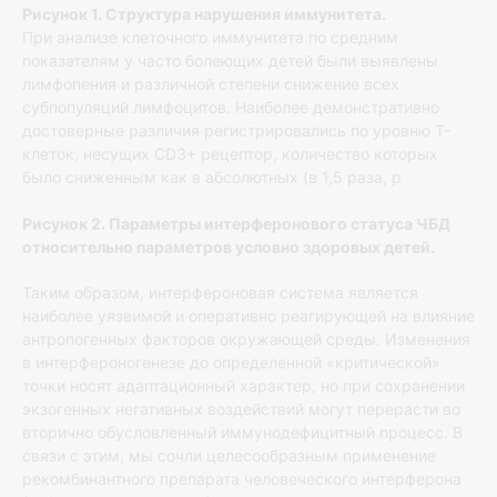
Рисунок 1. Структура нарушения иммунитета.
При анализе клеточного иммунитета по средним
показателям у часто болеющих детей были выявлены
лимфопения и различной степени снижение всех
субпопуляций лимфоцитов. Наиболее демонстративно
достоверные различия регистрировались по уровню Т-
клеток, несущих CD3+ рецептор, количество которых
было сниженным как в абсолютных (в 1,5 раза, р
Рисунок 2. Параметры интерферонового статуса ЧБД
относительно параметров условно здоровых детей.
Таким образом, интерфероновая система является
наиболее уязвимой и оперативно реагирующей на влияние
антропогенных факторов окружающей среды. Изменения
в интерфероногенезе до определенной «критической»
точки носят адаптационный характер, но при сохранении
экзогенных негативных воздействий могут перерасти во
вторично обусловленный иммунодефицитный процесс. В
связи с этим, мы сочли целесообразным применение
рекомбинантного препарата человеческого интерферона