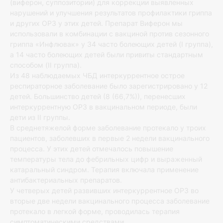
(виферон, суппозитории) для коррекции выявленных
нарушений и улучшения результатов профилактики гриппа
и других ОРЗ у этих детей. Препарат Виферон мы
использовали в комбинации с вакциной против сезонного
гриппа «Инфлювак» у 34 часто болеющих детей (I группа),
а 14 часто болеющих детей были привиты стандартным
способом (II группа).
Из 48 наблюдаемых ЧБД интеркуррентное острое
респираторное заболевание было зарегистрировано у 12
детей. Большинство детей (8 (66,7%)), перенесших
интеркуррентную ОРЗ в вакцинальном периоде, были
дети из II группы.
В среднетяжелой форме заболевание протекало у троих
пациентов, заболевших в первые 2 недели вакцинального
процесса. У этих детей отмечалось повышение
температуры тела до фебрильных цифр и выраженный
катаральный синдром. Терапия включала применение
антибактериальных препаратов.
У четверых детей развивших интеркуррентное ОРЗ во
вторые две недели вакцинального процесса заболевание
протекало в легкой форме, проводилась терапия
симптоматическими средствами.