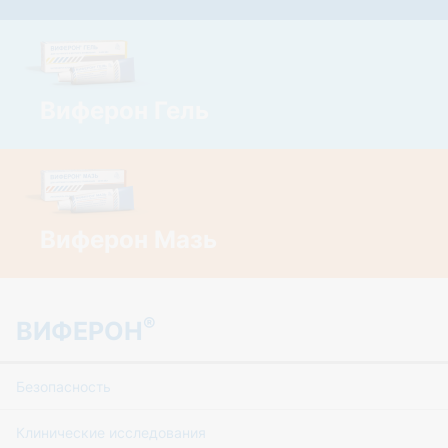
Виферон Гель
Виферон Мазь
®
ВИФЕРОН
Безопасность
Клинические исследования