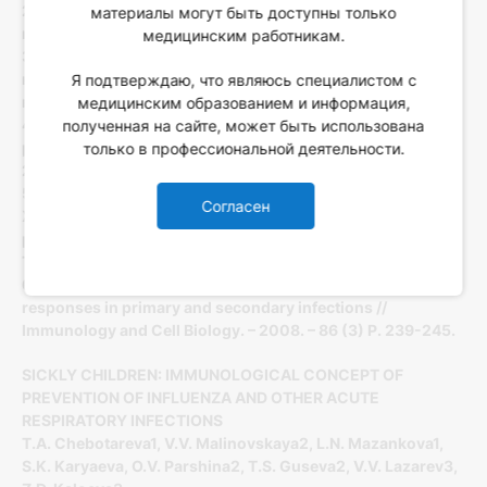
2. Лютов Н.Г. Оценка эффективности вакцинации против
материалы могут быть доступны только
гриппа // РМЖ. – Т. 8, №13-14. – 2000. – С. 557-559.
медицинским работникам.
3. Маркова Т.П., Чувиров Д.Г. Вакцинация против гриппа
в группе длительно и часто болеющих детей // Лечащий
Я подтверждаю, что являюсь специалистом с
врач. – №9. – 2007. – С. 22-25.
медицинским образованием и информация,
4. Михеев С.М. Вакцинопрофилактика острых
полученная на сайте, может быть использована
респираторных вирусных инфекций // РМЖ. – Т. 8, №17. –
только в профессиональной деятельности.
2000. – С. 730-732.
5. Харит С.М., Черняева Т.В., Воронина О.Л.,
Согласен
Железникова Г.В., Осипова З.А. Использование
рибомунила при вакцинации часто болеющих детей //
Трудный пациент. – Т. 5, №2. – 2007. – С. 25-29.
6. Alsharifi M., M?llbacher A., Regner M. Interferon type-I
responses in primary and secondary infections //
Immunology and Cell Biology. – 2008. – 86 (3) P. 239-245.
SICKLY CHILDREN: IMMUNOLOGICAL CONCEPT OF
PREVENTION OF INFLUENZA AND OTHER ACUTE
RESPIRATORY INFECTIONS
T.A. Chebotareva1, V.V. Malinovskaya2, L.N. Mazankova1,
S.K. Karyaeva, O.V. Parshina2, T.S. Guseva2, V.V. Lazarev3,