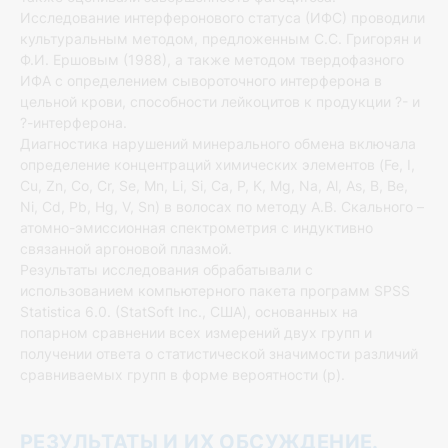
Исследование интерферонового статуса (ИФС) проводили
культуральным методом, предложенным С.С. Григорян и
Ф.И. Ершовым (1988), а также методом твердофазного
ИФА с определением сывороточного интерферона в
цельной крови, способности лейкоцитов к продукции ?- и
?-интерферона.
Диагностика нарушений минерального обмена включала
определение концентраций химических элементов (Fe, I,
Cu, Zn, Co, Cr, Se, Mn, Li, Si, Ca, P, K, Mg, Na, Al, As, B, Be,
Ni, Cd, Pb, Hg, V, Sn) в волосах по методу А.В. Скального –
атомно-эмиссионная спектрометрия с индуктивно
связанной аргоновой плазмой.
Результаты исследования обрабатывали с
использованием компьютерного пакета программ SPSS
Statistica 6.0. (StatSoft Inc., США), основанных на
попарном сравнении всех измерений двух групп и
получении ответа о статистической значимости различий
сравниваемых групп в форме вероятности (р).
РЕЗУЛЬТАТЫ И ИХ ОБСУЖДЕНИЕ.