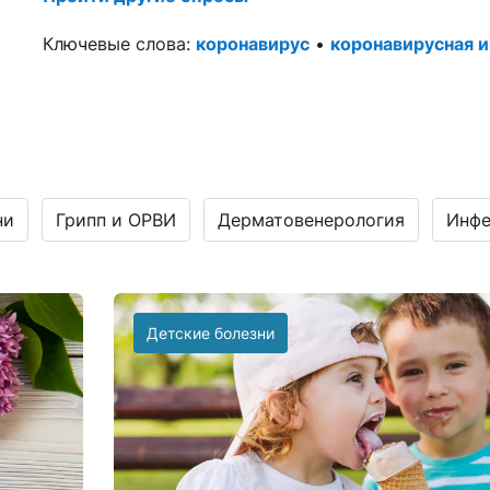
Ключевые слова:
коронавирус
•
коронавирусная 
ни
Грипп и ОРВИ
Дерматовенерология
Инфе
Детские болезни