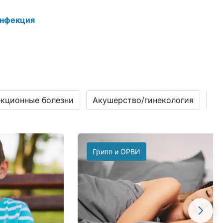
инфекция
кционные болезни
Акушерство/гинекология
Га
Грипп и ОРВИ