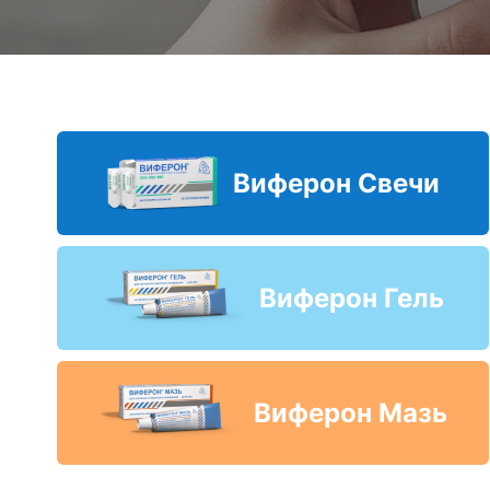
Виферон Свечи
Виферон Гель
Виферон Мазь