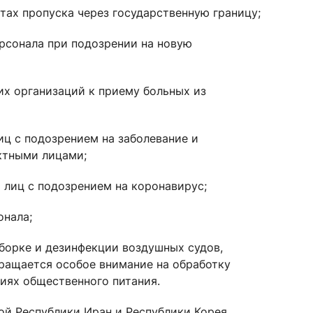
тах пропуска через государственную границу;
рсонала при подозрении на новую
их организаций к приему больных из
ц с подозрением на заболевание и
ктными лицами;
 лиц с подозрением на коронавирус;
онала;
борке и дезинфекции воздушных судов,
бращается особое внимание на обработку
тиях общественного питания.
ой Республики Иран и Республики Корея