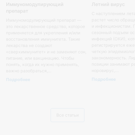
Иммуномодулирующий
Летний вирус
препарат
С наступлением лет
растет число обращ
Иммуномодулирующий препарат —
и инфекционистам. 
это лекарственное средство, которое
сезонный подъем о
применяется для укрепления и/или
инфекций (ОКИ), ко
восстановления иммунитета. Такие
регистрируется еже
лекарства не создают
четкую эпидемиоло
«сверхиммунитет» и не заменяют сон,
закономерность. Л
питание, или вакцинацию. Чтобы
позиции занимают р
понять, когда их нужно применять,
норовирус,...
важно разобраться,...
Подробнее
Подробнее
Все статьи