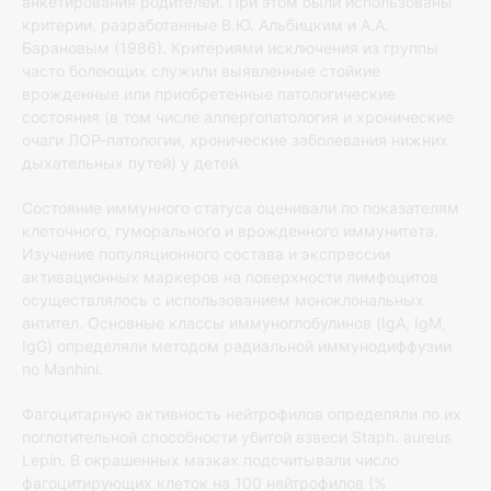
анкетирования родителей. При этом были использованы
критерии, разработанные В.Ю. Альбицким и А.А.
Барановым (1986). Критериями исключения из группы
часто болеющих служили выявленные стойкие
врожденные или приобретенные патологические
состояния (в том числе аллергопатология и хронические
очаги ЛОР-патологии, хронические заболевания нижних
дыхательных путей) у детей.
Состояние иммунного статуса оценивали по показателям
клеточного, гуморального и врожденного иммунитета.
Изучение популяционного состава и экспрессии
активационных маркеров на поверхности лимфоцитов
осуществлялось с использованием моноклональных
антител. Основные классы иммуноглобулинов (IgA, IgM,
IgG) определяли методом радиальной иммунодиффузии
по Manhini.
Фагоцитарную активность нейтрофилов определяли по их
поглотительной способности убитой взвеси Staph. aureus
Lepin. В окрашенных мазках подсчитывали число
фагоцитирующих клеток на 100 нейтрофилов (%