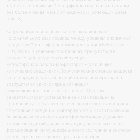
• уровень продукции ?-интерферона оказался в десятки
раз более низким, чем у эпизодически болеющих детей
(рис. 3).
Корреляционный анализ выявил выраженную
положительную взаимосвязь между уровнем спонтанной
продукции ?-интерферона и концентрацией NK-клеток
(r=0,6908). В условиях постоянного присутствия в
окружающей среде стимулирующих
интерферонообразование факторов – различных
химических соединений, биологически активных веществ
и пр., наряду с частым воздействием респираторных
возбудителей закономерна активация
иммунокомпетентных клеток in vivo. Об этом
свидетельствует установленное нами повышение
противовирусной активности сыворотки крови и уровня
спонтанной продукции ?-интерферона у часто болеющих.
Выявленные изменения интерфероногенеза у данного
контингента детей свидетельствуют, на наш взгляд, о
формировании иммунодефицитного состояния в системе
интерферонов и не могут трактоваться как