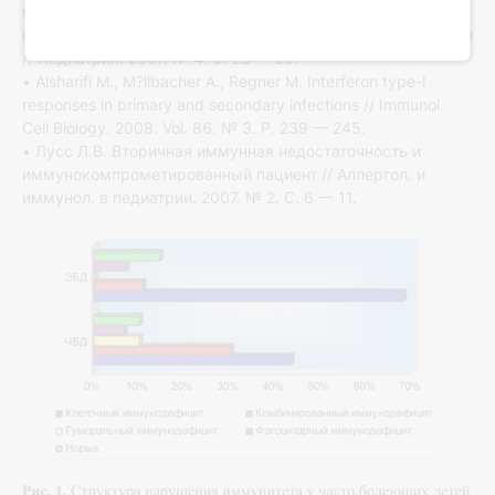
Особенности иммунного статуса у часто и длительно
болеющих детей раннего возраста с бронхиальной астмой
// Педиатрия. 2007. № 4. С. 25 — 29.
• Alsharifi M., M?llbacher A., Regner M. Interferon type-I
responses in primary and secondary infections // Immunol.
Cell Biology. 2008. Vol. 86. № 3. P. 239 — 245.
• Лусс Л.В. Вторичная иммунная недостаточность и
иммунокомпрометированный пациент // Аллергол. и
иммунол. в педиатрии. 2007. № 2. С. 6 — 11.