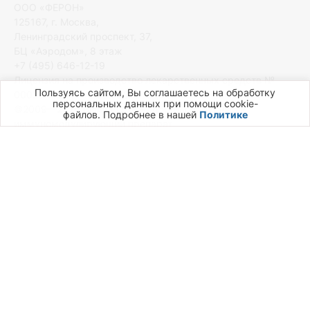
ООО «ФЕРОН»
125167, г. Москва,
Ленинградский проспект, 37,
БЦ «Аэродом», 8 этаж
+7 (495) 646-12-19
Лицензия на производство лекарственных средств №
Пользуясь сайтом, Вы соглашаетесь на обработку
00026-ЛС от 11 июня 2019 года
персональных данных при помощи cookie-
©2009—2026 ВИФЕРОН® — противовирусный и
файлов. Подробнее в нашей
Политике
иммуномодулирующий препарат
Политика обработки персональных данных
Согласие на обработку персональных данных
Карта сайта
ПЕРЕД ПРИМЕНЕНИЕМ ОЗНАКОМЬТЕСЬ С