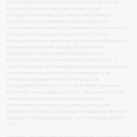
воздействию множества неблагоприятных факторов
окружающей среды. Факторы риска частых
респираторных инфекций делят на эндогенные и
экзогенные, но их реализация происходит через
снижение иммунологической реактивности организма и
локальных механизмов иммунитета [4]. У часто
болеющего ребенка иммунная система характеризуется
крайним напряжением процессов иммунного
реагирования и недостаточностью резервных
возможностей [5]. По мнению ряда авторов [6, 7], в
основе снижения противоинфекционной резистентности у
часто болеющих детей лежат транзиторные, а не
стабильные нарушения иммунитета. Другие
исследователи считают, что эти дети имеют признаки
вторичного иммунодефицита [8, 9]. Нарушение синтеза
интерферонов, являющихся важным звеном в
обеспечении устойчивости организма к вирусам
(основным стимулятором синтеза интерферона является
вирусная РНК) характерно для часто болеющих детей
[10].
Доказано, что повышенная инфекционная заболеваемость