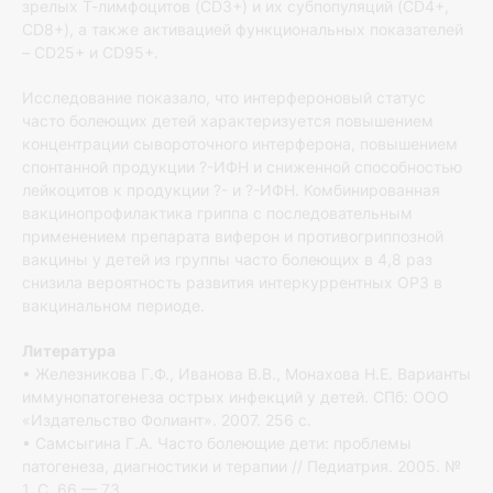
зрелых Т-лимфоцитов (CD3+) и их субпопуляций (CD4+,
CD8+), а также активацией функциональных показателей
– CD25+ и CD95+.
Исследование показало, что интерфероновый статус
часто болеющих детей характеризуется повышением
концентрации сывороточного интерферона, повышением
спонтанной продукции ?-ИФН и сниженной способностью
лейкоцитов к продукции ?- и ?-ИФН. Комбинированная
вакцинопрофилактика гриппа с последовательным
применением препарата виферон и противогриппозной
вакцины у детей из группы часто болеющих в 4,8 раз
снизила вероятность развития интеркуррентных ОРЗ в
вакцинальном периоде.
Литература
• Железникова Г.Ф., Иванова В.В., Монахова Н.Е. Варианты
иммунопатогенеза острых инфекций у детей. СПб: ООО
«Издательство Фолиант». 2007. 256 с.
• Самсыгина Г.А. Часто болеющие дети: проблемы
патогенеза, диагностики и терапии // Педиатрия. 2005. №
1. С. 66 — 73.