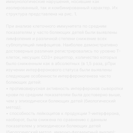
иммунологические нарушения, носившие как
изолированный, так и комбинированный характер. Их
структура представлена на рис. 1.
При анализе клеточного иммунитета по средним
показателям у часто болеющих детей были выявлены
лимфопения и различной степени снижение всех
субпопуляций лимфоцитов. Наиболее демонстративно
достоверные различия регистрировались по уровню Т-
клеток, несущих CD3+ рецептор, количество которых
было сниженным как в абсолютных (в 1,5 раза, рПри
изучении интерферонового статуса были выявлены
следующие особенности интерфероногенеза часто
болеющих детей:
• противовирусная активность интерферонов сыворотки
крови по средним показателям была достоверно выше,
чем у эпизодически болеющих детей (биологический
метод);
• способность лейкоцитов к продукции ?-интерферона,
наоборот, была снижена по сравнению с данным
показателем у эпизодически болеющих детей
(биологический метод, иммуно-ферментный анализ);