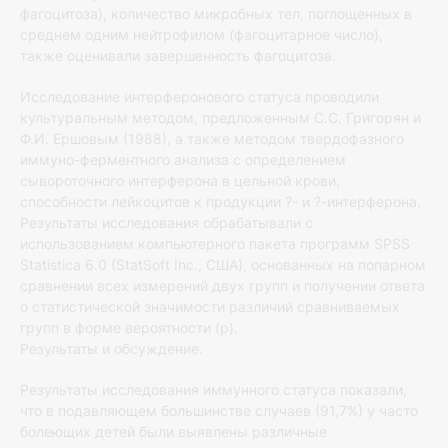
фагоцитоза), количество микробных тел, поглощенных в
среднем одним нейтрофилом (фагоцитарное число),
также оценивали завершенность фагоцитоза.
Исследование интерферонового статуса проводили
культуральным методом, предложенным С.С. Григорян и
Ф.И. Ершовым (1988), а также методом твердофазного
иммуно-ферментного анализа с определением
сывороточного интерферона в цельной крови,
способности лейкоцитов к продукции ?- и ?-интерферона.
Результаты исследования обрабатывали с
использованием компьютерного пакета программ SPSS
Statistica 6.0 (StatSoft Inc., США), основанных на попарном
сравнении всех измерений двух групп и получении ответа
о статистической значимости различий сравниваемых
групп в форме вероятности (р).
Результаты и обсуждение.
Результаты исследования иммунного статуса показали,
что в подавляющем большинстве случаев (91,7%) у часто
болеющих детей были выявлены различные