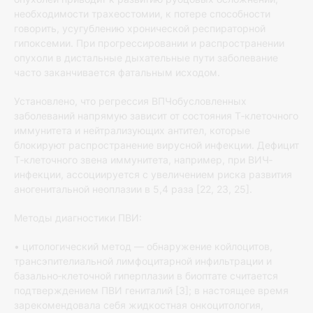
необходимости трахеостомии, к потере способности
говорить, усугублению хронической респираторной
гипоксемии. При прогрессировании и распространении
опухоли в дистальные дыхательные пути заболевание
часто заканчивается фатальным исходом.
Установлено, что регрессия ВПЧобусловленных
заболеваний напрямую зависит от состояния Т‐клеточного
иммунитета и нейтрализующих антител, которые
блокируют распространение вирусной инфекции. Дефицит
Т‐клеточного звена иммунитета, например, при ВИЧ‐
инфекции, ассоциируется с увеличением риска развития
аногенитальной неоплазии в 5,4 раза [22, 23, 25].
Методы диагностики ПВИ:
• цитологический метод — обнаружение койлоцитов,
трансэпителиальной лимфоцитарной инфильтрации и
базально‐клеточной гиперплазии в биоптате считается
подтверждением ПВИ гениталий [3]; в настоящее время
зарекомендовала себя жидкостная онкоцитология,