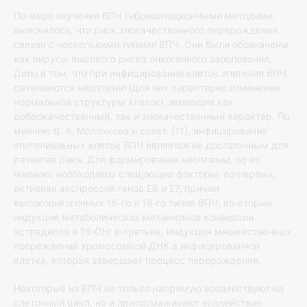
По мере изучения ВПЧ гибридизационными методами
выяснилось, что риск злокачественного перерождения
связан с несколькими типами ВПЧ. Они были обозначены
как вирусы высокого риска онкогенного заболевания.
Дело в том, что при инфицировании клеток эпителия ВПЧ
развиваются неоплазии (для них характерно изменение
нормальной структуры клеток), имеющие как
доброкачественный, так и злокачественный характер. По
мнению В. А. Молочкова и соавт. [11], инфицирование
эпителиальных клеток ВПЧ является не достаточным для
развития рака. Для формирования неоплазии, по их
мнению, необходимы следующие факторы: во‐первых,
активная экспрессия генов Е6 и Е7, причем
высокоонкогенных 16‐го и 18‐го типов ВПЧ; во‐вторых,
индукция метаболических механизмов конверсии
эстрадиола в 16‐ОН; в‐третьих, индукция множественных
повреждений хромосомной ДНК в инфицированной
клетке, которая завершает процесс перерождения.
Некоторые из ВПЧ не только напрямую воздействуют на
клеточный цикл, но и притормаживают воздействие