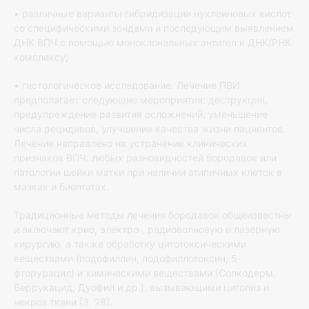
• различные варианты гибридизации нуклеиновых кислот
со специфическими зондами и последующим выявлением
ДНК ВПЧ с помощью моноклональных антител к ДНК/РНК
комплексу;
• гистологическое исследование. Лечение ПВИ
предполагает следующие мероприятия: деструкция,
предупреждение развития осложнений, уменьшение
числа рецидивов, улучшение качества жизни пациентов.
Лечение направлено на устранение клинических
признаков ВПЧ: любых разновидностей бородавок или
патологии шейки матки при наличии атипичных клеток в
мазках и биоптатах.
Традиционные методы лечения бородавок общеизвестны
и включают крио, электро‐, радиоволновую и лазерную
хирургию, а также обработку цитотоксическими
веществами (подофиллин, подофиллотоксин, 5‐
фторурацил) и химическими веществами (Солкодерм,
Веррукацид, Дуофил и др.), вызывающими цитолиз и
некроз ткани [3, 28].