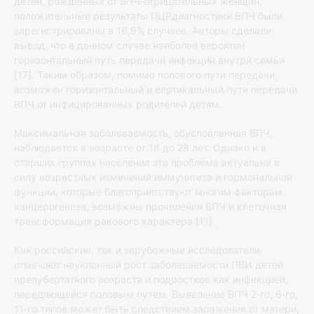
детей, рожденных от ВПЧ‐отрицательных женщин,
положительные результаты ПЦРдиагностики ВПЧ были
зарегистрированы в 16,9% случаев. Авторы сделали
вывод, что в данном случае наиболее вероятен
горизонтальный путь передачи инфекции внутри семьи
[17]. Таким образом, помимо полового пути передачи,
возможен горизонтальный и вертикальный пути передачи
ВПЧ от инфицированных родителей детям.
Максимальная заболеваемость, обусловленная ВПЧ,
наблюдается в возрасте от 18 до 28 лет. Однако и в
старших группах населения эта проблема актуальна в
силу возрастных изменений иммунитета и гормональной
функции, которые благоприятствуют многим факторам
канцерогенеза, возможны проявления ВПЧ и клеточная
трансформация ракового характера [11].
Как российские, так и зарубежные исследователи
отмечают неуклонный рост заболеваемости ПВИ детей
препубертатного возраста и подростков как инфекцией,
передающейся половым путем. Выявление ВПЧ 2‐го, 6‐го,
11‐го типов может быть следствием заражения от матери,