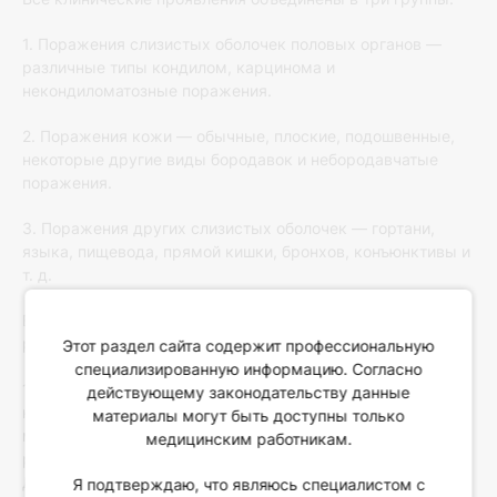
1. Поражения слизистых оболочек половых органов —
различные типы кондилом, карцинома и
некондиломатозные поражения.
2. Поражения кожи — обычные, плоские, подошвенные,
некоторые другие виды бородавок и небородавчатые
поражения.
3. Поражения других слизистых оболочек — гортани,
языка, пищевода, прямой кишки, бронхов, конъюнктивы и
т. д.
В зависимости от проявлений и характера течения
различают три формы ПВИ [19, 20]:
Этот раздел сайта содержит профессиональную
специализированную информацию. Согласно
1. Латентную, или скрытую (бессимптомную), форму, при
действующему законодательству данные
которой происходит невидимое при обычном осмотре и
материалы могут быть доступны только
морфологическом исследовании интенсивное
медицинским работникам.
размножение пораженных клеток эпителия с мутантной
ДНК. Чаще оно обнаруживается в результате
Я подтверждаю, что являюсь специалистом с