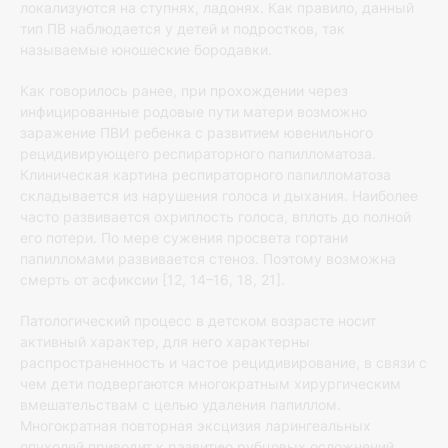
локализуются на ступнях, ладонях. Как правило, данный
тип ПВ наблюдается у детей и подростков, так
называемые юношеские бородавки.
Как говорилось ранее, при прохождении через
инфицированные родовые пути матери возможно
заражение ПВИ ребенка с развитием ювенильного
рецидивирующего респираторного папилломатоза.
Клиническая картина респираторного папилломатоза
складывается из нарушения голоса и дыхания. Наиболее
часто развивается охриплость голоса, вплоть до полной
его потери. По мере сужения просвета гортани
папилломами развивается стеноз. Поэтому возможна
смерть от асфиксии [12, 14–16, 18, 21].
Патологический процесс в детском возрасте носит
активный характер, для него характерны
распространенность и частое рецидивирование, в связи с
чем дети подвергаются многократным хирургическим
вмешательствам с целью удаления папиллом.
Многократная повторная эксцизия ларингеальных
опухолей приводит к развитию рубцовых осложнений,