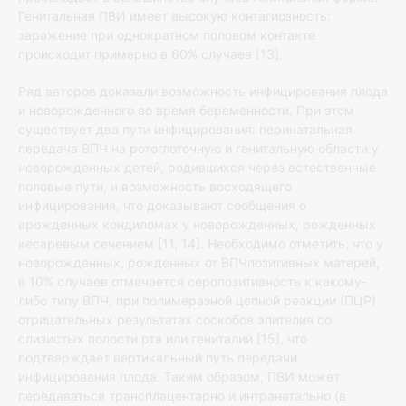
Генитальная ПВИ имеет высокую контагиозность:
заражение при однократном половом контакте
происходит примерно в 60% случаев [13].
Ряд авторов доказали возможность инфицирования плода
и новорожденного во время беременности. При этом
существует два пути инфицирования: перинатальная
передача ВПЧ на ротоглоточную и генитальную области у
новорожденных детей, родившихся через естественные
половые пути, и возможность восходящего
инфицирования, что доказывают сообщения о
врожденных кондиломах у новорожденных, рожденных
кесаревым сечением [11, 14]. Необходимо отметить, что у
новорожденных, рожденных от ВПЧпозитивных матерей,
в 10% случаев отмечается серопозитивность к какому‐
либо типу ВПЧ, при полимеразной цепной реакции (ПЦР)
отрицательных результатах соскобов эпителия со
слизистых полости рта или гениталий [15], что
подтверждает вертикальный путь передачи
инфицирования плода. Таким образом, ПВИ может
передаваться трансплацентарно и интранатально (в