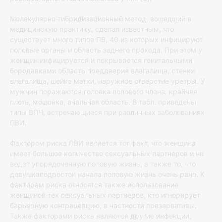
Молекулярно‐гибридизационный метод, вошедший в
медицинскую практику, сделал известным, что
существует много типов ПВ, 40 из которых инфицируют
половые органы и область заднего прохода. При этом у
женщин инфицируется и покрывается генитальными
бородавками область преддверия влагалища, стенки
влагалища, шейка матки, наружное отверстие уретры. У
мужчин поражаются головка полового члена, крайняя
плоть, мошонка, анальная область. В табл. приведены
типы ВПЧ, встречающиеся при различных заболеваниях
ПВИ.
Фактором риска ПВИ является тот факт, что женщина
имеет большое количество сексуальных партнеров и не
ведет упорядоченную половую жизнь, а также то, что
девушкаподросток начала половую жизнь очень рано. К
факторам риска относятся также использование
женщиной тех сексуальных партнеров, кто игнорирует
барьерную контрацепцию, в частности презервативы.
Также факторами риска являются другие инфекции,