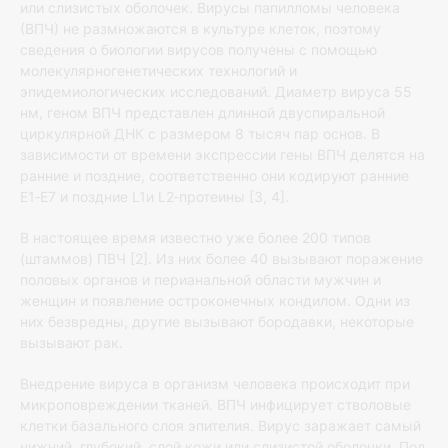
или слизистых оболочек. Вирусы папилломы человека
(ВПЧ) не размножаются в культуре клеток, поэтому
сведения о биологии вирусов получены с помощью
молекулярногенетических технологий и
эпидемиологических исследований. Диаметр вируса 55
нм, геном ВПЧ представлен длинной двуспиральной
циркулярной ДНК с размером 8 тысяч пар основ. В
зависимости от времени экспрессии гены ВПЧ делятся на
ранние и поздние, соответственно они кодируют ранние
Е1‐Е7 и поздние L1и L2‐протеины [3, 4].
В настоящее время известно уже более 200 типов
(штаммов) ПВЧ [2]. Из них более 40 вызывают поражение
половых органов и перианальной области мужчин и
женщин и появление остроконечных кондилом. Одни из
них безвредны, другие вызывают бородавки, некоторые
вызывают рак.
Внедрение вируса в организм человека происходит при
микроповреждении тканей. ВПЧ инфицирует стволовые
клетки базального слоя эпителия. Вирус заражает самый
нижний, глубокий, слой кожи или слизистой оболочки. Под