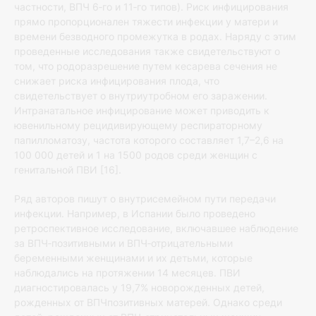
частности, ВПЧ 6‐го и 11‐го типов). Риск инфицирования
прямо пропорционален тяжести инфекции у матери и
времени безводного промежутка в родах. Наряду с этим
проведенные исследования также свидетельствуют о
том, что родоразрешение путем кесарева сечения не
снижает риска инфицирования плода, что
свидетельствует о внутриутробном его заражении.
Интранатальное инфицирование может приводить к
ювенильному рецидивирующему респираторному
папилломатозу, частота которого составляет 1,7–2,6 на
100 000 детей и 1 на 1500 родов среди женщин с
генитальной ПВИ [16].
Ряд авторов пишут о внутрисемейном пути передачи
инфекции. Например, в Испании было проведено
ретроспективное исследование, включавшее наблюдение
за ВПЧ‐позитивными и ВПЧ‐отрицательными
беременными женщинами и их детьми, которые
наблюдались на протяжении 14 месяцев. ПВИ
диагностировалась у 19,7% новорожденных детей,
рожденных от ВПЧпозитивных матерей. Однако среди