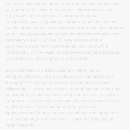
частоты элиминации вируса, регрессии плоскоклеточных
интраэпителиальных поражений шейки матки низкой
степени и снижения частоты инфицирования
новорожденных в 3 раза достигают при использовании
комбинированной схемы иммунокорригирующей терапии:
локальное применение человеческого рекомбинантного
интерферона ИФН‐альфа‐2b гель Виферон® для
наружного и местного применения, 36 000 МЕ/г) в
сочетании с системным применением препарата в виде
ректальных суппозиториев (500000 МЕ).
Высокоактивные антиоксиданты — витамин Е и
аскорбиновая кислота, входящие в состав препарата
Виферон®, — обладают мембраностабилизирующим
эффектом, а также оказывают потенцирующее действие
на выработку собственного интерферона, что не только
приводит к предсказуемым клиническим результатам, но
и обеспечивает увеличение межрецидивных
промежутков. Одна из важных особенностей препарата
— основа в виде масла какао — дает ряд следующих
преимуществ: