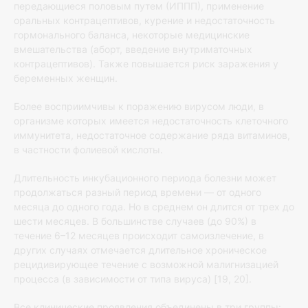
передающиеся половым путем (ИППП), применение
оральных контрацептивов, курение и недостаточность
гормонального баланса, некоторые медицинские
вмешательства (аборт, введение внутриматочных
контрацептивов). Также повышается риск заражения у
беременных женщин.
Более восприимчивы к поражению вирусом люди, в
организме которых имеется недостаточность клеточного
иммунитета, недостаточное содержание ряда витаминов,
в частности фолиевой кислоты.
Длительность инкубационного периода болезни может
продолжаться разный период времени — от одного
месяца до одного года. Но в среднем он длится от трех до
шести месяцев. В большинстве случаев (до 90%) в
течение 6–12 месяцев происходит самоизлечение, в
других случаях отмечается длительное хроническое
рецидивирующее течение с возможной малигнизацией
процесса (в зависимости от типа вируса) [19, 20].
Все клинические проявления объединены в три группы: