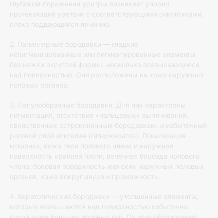
глубоком поражении уретры возникает упорно
протекающий уретрит с соответствующими симптомами,
плохо поддающийся лечению.
2. Папиллярные бородавки — гладкие
непигментированные или пигментированные элементы
без ножки округлой формы, несколько возвышающиеся
над поверхностью. Они расположены на коже наружных
половых органов.
3. Папулообразные бородавки. Для них характерны
пигментация, отсутствие «пальцевых» выпячиваний,
свойственных остроконечным бородавкам, и избыточный
роговой слой эпителия (гиперкератоз). Локализация —
мошонка, кожа тела полового члена и наружная
поверхность крайней плоти, венечная борозда полового
члена, боковая поверхность женских наружных половых
органов, кожа вокруг ануса и промежность.
4. Кератотические бородавки — утолщенные элементы,
которые возвышаются над поверхностью избыточно
сухой кожи больших половых губ. От этих образований