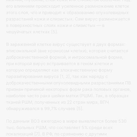
его влиянием происходит усиленное размножение клеток
этого слоя, что и приводит к образованию опухолевидных
разрастаний кожи и слизистых. Сам вирус размножается
в поверхностных слоях кожи и слизистых — в
чешуйчатых клетках [5].
В зараженной клетке вирус существует в двух формах:
эписомальной (вне хромосом клетки), которая считается
доброкачественной формой, и интросомальной форме,
при которой вирус встраивается в геном клетки и
которую определяют как злокачественную форму
паразитирования вируса [1, 2], так как наряду с
доброкачественными опухолевидными разрастаниями ПВ
признан причиной некоторых форм рака половых органов,
наиболее часто рака шейки матки (РШМ). Так, в образцах
тканей РШМ, полученных из 22 стран мира, ВПЧ
обнаруживался в 99,7% случаев [5].
По данным ВОЗ ежегодно в мире выявляется более 530
тыс. больных РШМ, что составляет 5% среди всех
локализаций [7]. В РФ, по сравнению с другими