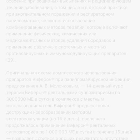
особенно при обширных высыпаниях и рецидивирующем
течении заболевания, в том числе и в детской практике
при аногенитальном поражении и респираторном
папилломатозе, являются использование
комбинированных методов терапии, которые включают
применение физических, химических или
медикаментозных методов удаления бородавок и
применение различных системных и местных
противовирусных и иммуномодулирующих препаратов
[29].
Оригинальная схема комплексного использования
препаратов Виферон® при папилломавирусной инфекции,
предложенная А. В. Молочковым, — 14‐дневный курс
терапии Виферон® ректальными суппозиториями по
3000000 МЕ в сутки в комплексе с местным
использованием гель Виферон® предшествовал
деструкции новообразований методом
электрокоагуляции (на 15‐й день), после чего
продолжалось применение Виферон® ректальных
суппозиториев по 1 000 000 МЕ в сутки в течение 15 дней
— позволяет добиться хороших результатов: отсутствие