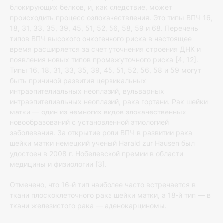
блокирующих белков, и, как следствие, может
происходить процесс озлокачествления. Это типы ВПЧ 16,
18, 31, 33, 35, 39, 45, 51, 52, 56, 58, 59 и 68. Перечень
типов ВПЧ высокого онкогенного риска в настоящее
время расширяется за счет уточнения строения ДНК и
появления новых типов промежуточного риска [4, 12].
Типы 16, 18, 31, 33, 35, 39, 45, 51, 52, 56, 58 и 59 могут
быть причиной развития цервикальных
интраэпителиальных неоплазий, вульварных
интраэпителиальных неоплазий, рака гортани. Рак шейки
матки — один из немногих видов злокачественных
новообразований с установленной этиологией
заболевания. За открытие роли ВПЧ в развитии рака
шейки матки немецкий ученый Harald zur Hausen был
удостоен в 2008 г. Нобелевской премии в области
медицины и физиологии [3].
Отмечено, что 16‐й тип наиболее часто встречается в
ткани плоскоклеточного рака шейки матки, а 18‐й тип — в
ткани железистого рака — аденокарциномы.