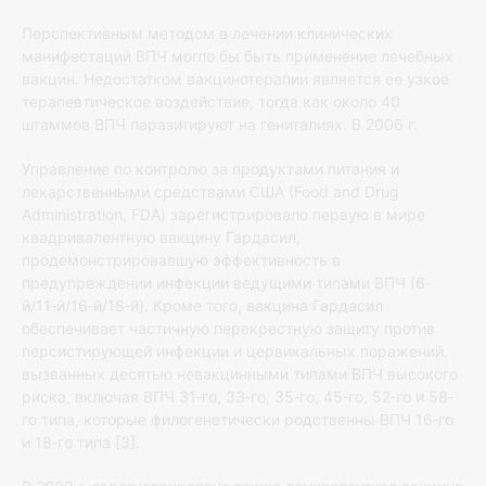
Перспективным методом в лечении клинических
манифестаций ВПЧ могло бы быть применение лечебных
вакцин. Недостатком вакцинотерапии является ее узкое
терапевтическое воздействие, тогда как около 40
штаммов ВПЧ паразитируют на гениталиях. В 2006 г.
Управление по контролю за продуктами питания и
лекарственными средствами США (Food and Drug
Administration, FDA) зарегистрировало первую в мире
квадривалентную вакцину Гардасил,
продемонстрировавшую эффективность в
предупреждении инфекции ведущими типами ВПЧ (6‐
й/11‐й/16‐й/18‐й). Кроме того, вакцина Гардасил
обеспечивает частичную перекрестную защиту против
персистирующей инфекции и цервикальных поражений,
вызванных десятью невакцинными типами ВПЧ высокого
риска, включая ВПЧ 31‐го, 33‐го, 35‐го, 45‐го, 52‐го и 58‐
го типа, которые филогенетически родственны ВПЧ 16‐го
и 18‐го типа [3].