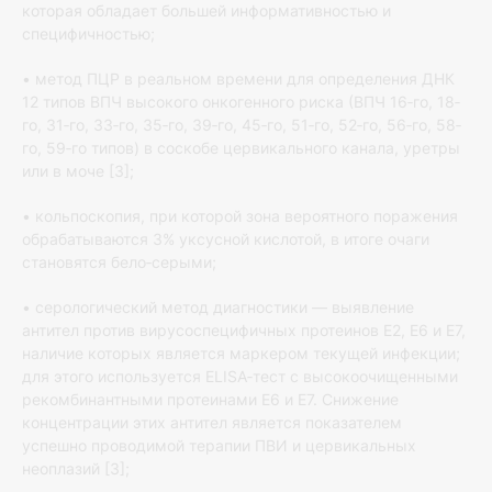
которая обладает большей информативностью и
специфичностью;
• метод ПЦР в реальном времени для определения ДНК
12 типов ВПЧ высокого онкогенного риска (ВПЧ 16‐го, 18‐
го, 31‐го, 33‐го, 35‐го, 39‐го, 45‐го, 51‐го, 52‐го, 56‐го, 58‐
го, 59‐го типов) в соскобе цервикального канала, уретры
или в моче [3];
• кольпоскопия, при которой зона вероятного поражения
обрабатываются 3% уксусной кислотой, в итоге очаги
становятся бело‐серыми;
• серологический метод диагностики — выявление
антител против вирусоспецифичных протеинов Е2, Е6 и Е7,
наличие которых является маркером текущей инфекции;
для этого используется ЕLISA‐тест с высокоочищенными
рекомбинантными протеинами Е6 и Е7. Снижение
концентрации этих антител является показателем
успешно проводимой терапии ПВИ и цервикальных
неоплазий [3];