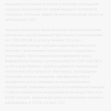
рецидивов в течение не менее 8 месяцев наблюдения,
хорошую переносимость применявшихся препаратов,
поскольку побочных эффектов или осложнений также не
наблюдалось [30].
Хорошие результаты были получены при использовании
повторных курсов Виферон® ректальных суппозиториев
по 1 000 000 МЕ в сутки в течение 10 суток с
проведением между курсами радиохирургического
лечения с применением скальпельных и шариковых
электродов. После первого десятидневного курса
Виферон® ректальных суппозиториев по 1 000 000 МЕ в
сутки у всех больных удалось добиться стабилизации
патологического процесса: отмечалось прекращение
появления свежих кондилом, периферического и
экзофитного роста имеющихся кондиломатозных
образований, снижение остроты воспалительной реакции.
Стойкое клиническое выздоровление было достигнуто в
82,8% случаях, элиминация вируса папилломы человека
наблюдалась в 73,5% случаях [31].