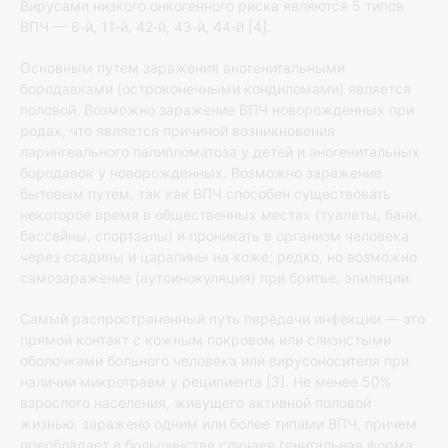
Вирусами низкого онкогенного риска являются 5 типов
ВПЧ — 6‐й, 11‐й, 42‐й, 43‐й, 44‐й [4].
Основным путем заражения аногенитальными
бородавками (остроконечными кондиломами) является
половой. Возможно заражение ВПЧ новорожденных при
родах, что является причиной возникновения
ларингеального папилломатоза у детей и аногенитальных
бородавок у новорожденных. Возможно заражение
бытовым путем, так как ВПЧ способен существовать
некоторое время в общественных местах (туалеты, бани,
бассейны, спортзалы) и проникать в организм человека
через ссадины и царапины на коже; редко, но возможно
самозаражение (аутоинокуляция) при бритье, эпиляции.
Самый распространенный путь передачи инфекции — это
прямой контакт с кожным покровом или слизистыми
оболочками больного человека или вирусоносителя при
наличии микротравм у реципиента [3]. Не менее 50%
взрослого населения, живущего активной половой
жизнью, заражено одним или более типами ВПЧ, причем
преобладает в большинстве случаев генитальная форма.