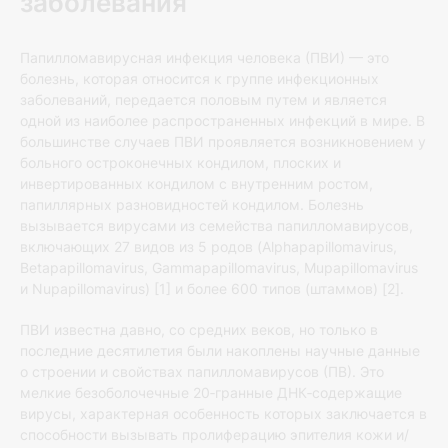
заболевания
Папилломавирусная инфекция человека (ПВИ) — это
болезнь, которая относится к группе инфекционных
заболеваний, передается половым путем и является
одной из наиболее распространенных инфекций в мире. В
большинстве случаев ПВИ проявляется возникновением у
больного остроконечных кондилом, плоских и
инвертированных кондилом с внутренним ростом,
папиллярных разновидностей кондилом. Болезнь
вызывается вирусами из семейства папилломавирусов,
включающих 27 видов из 5 родов (Alphapapillomavirus,
Betapapillomavirus, Gammapapillomavirus, Mupapillomavirus
и Nupapillomavirus) [1] и более 600 типов (штаммов) [2].
ПВИ известна давно, со средних веков, но только в
последние десятилетия были накоплены научные данные
о строении и свойствах папилломавирусов (ПВ). Это
мелкие безоболочечные 20‐гранные ДНК‐содержащие
вирусы, характерная особенность которых заключается в
способности вызывать пролиферацию эпителия кожи и/