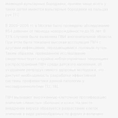
имеющей вульгарные бородавки, причем чаще всего у
таких детей имеются вульгарные бородавки на пальцах
рук [11].
В 2005–2006 гг. в Москве было проведено обследование
854 девочек от периода новорожденности до 15 лет. В
7,1% случаев была выявлена ПВИ аногенитальной области.
При этом была показана высокая ассоциация ПВЧ с
другими инфекциями, передающимися половым путем.
Таким образом, проведенное исследование
свидетельствует о крайне неблагоприятных тенденциях
распространения ПВЧ среди детского населения, об
ухудшении репродуктивного здоровья молодежи, что
диктует необходимость разработки эффективной
системы профилактики данной патологии у
несовершеннолетних [12, 18].
ПВЧ вызывают выраженную клеточную пролиферацию
эпителия слизистых оболочек и кожи. На месте
внедрения вируса образуется разрастание клеток
эпителия в виде разнообразных по форме и величине