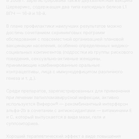
В 2008 г. зарегистрирована также двухвалентная вакцина
Церварикс, содержащая два типа капсидных белков L1
ВПЧ — 16‐й и 18‐й.
В плане профилактики наилучших результатов можно
достичь сочетанием скрининговых программ
обследования с повсеместной организацией плановой
вакцинации населения, особенно определенных медико‐
социальных контингентов (подростки из группы рискового
поведения, сексуально‐активные женщины,
принимающие комбинированные оральные
контрацептивы, лица с иммунодефицитом различного
генеза и т. д.).
Среди препаратов, зарегистрированных для применения
при лечении папилломавирусной инфекции, активно
используется Виферон® — рекомбинантный интерферон
альфа‐2b в сочетании с антиоксидантами — витаминами Е
и С, который выпускается в виде мази, геля и
суппозиториев.
Хороший терапевтический эффект в виде повышения