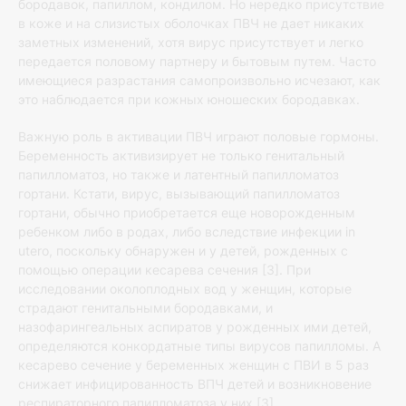
бородавок, папиллом, кондилом. Но нередко присутствие
в коже и на слизистых оболочках ПВЧ не дает никаких
заметных изменений, хотя вирус присутствует и легко
передается половому партнеру и бытовым путем. Часто
имеющиеся разрастания самопроизвольно исчезают, как
это наблюдается при кожных юношеских бородавках.
Важную роль в активации ПВЧ играют половые гормоны.
Беременность активизирует не только генитальный
папилломатоз, но также и латентный папилломатоз
гортани. Кстати, вирус, вызывающий папилломатоз
гортани, обычно приобретается еще новорожденным
ребенком либо в родах, либо вследствие инфекции in
utero, поскольку обнаружен и у детей, рожденных с
помощью операции кесарева сечения [3]. При
исследовании околоплодных вод у женщин, которые
страдают генитальными бородавками, и
назофарингеальных аспиратов у рожденных ими детей,
определяются конкордатные типы вирусов папилломы. А
кесарево сечение у беременных женщин с ПВИ в 5 раз
снижает инфицированность ВПЧ детей и возникновение
респираторного папилломатоза у них [3].