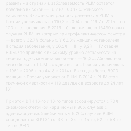
развитыми странами, заболеваемость РШМ остается
довольно высокой — 16,7 на 100 тыс. женского
населения. В частности, распространенность РШМ в
России увеличилась со 110,3 в 2004 г. до 119,7 в 2015 г. на
100 тыс. населения. В 2015 г. было выявлено 16439 новых
случаев РШМ, из которых при профилактическом осмотре
— всего у 32,7% больных. У 62,3% женщин установлена I–
II стадия заболевания, у 26,2% — III, у 9,2% — IV стадия
РШМ, что привело к высокому уровню летальности на
первом году с момента выявления — 16,3%. Абсолютное
число больных РШМ в стадии in situ в России увеличилось
с 1951 в 2005 г. до 4418 в 2014 г. Ежегодно более 6000
женщин в России умирают от РШМ. В 2014 г. РШМ стал
причиной смертности у 119 девушек в возрасте до 24 лет
[6].
При этом ВПЧ 16‐го и 18‐го типов ассоциируются с 70%
сквамозноклеточной карциномы и 80% случаев с
аденокарциномой шейки матки. В 20% случаев РШМ
определяется ВПЧ 31‐го, 33‐го, 35‐го, 45‐го, 52‐го, 58‐го
типов [8–10].