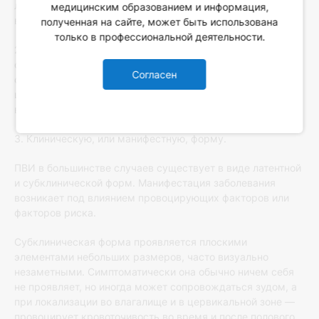
лабораторного исследования шейки матки, реже —
медицинским образованием и информация,
влагалища.
полученная на сайте, может быть использована
только в профессиональной деятельности.
2. Субклиническую форму, характеризующуюся
отсутствием или минимальным количеством клинических
Согласен
симптомов и гистологических изменений в
инфицированной ткани при наличии в ней элементов ДНК
вируса.
3. Клиническую, или манифестную, форму.
ПВИ в большинстве случаев существует в виде латентной
и субклинической форм. Манифестация заболевания
возникает под влиянием провоцирующих факторов или
факторов риска.
Субклиническая форма проявляется плоскими
элементами небольших размеров, часто визуально
незаметными. Симптоматически она обычно ничем себя
не проявляет, но иногда может сопровождаться зудом, а
при локализации во влагалище и в цервикальной зоне —
провоцирует кровоточивость во время и после полового