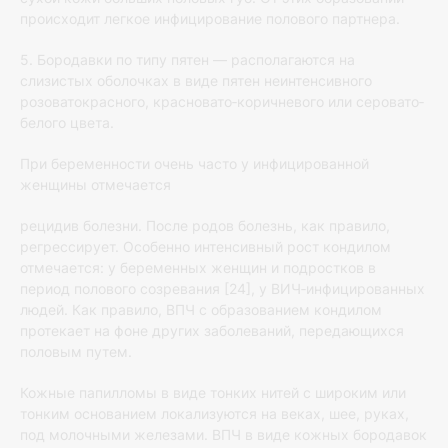
происходит легкое инфицирование полового партнера.
5. Бородавки по типу пятен — располагаются на
слизистых оболочках в виде пятен неинтенсивного
розоватокрасного, красновато‐коричневого или серовато‐
белого цвета.
При беременности очень часто у инфицированной
женщины отмечается
рецидив болезни. После родов болезнь, как правило,
регрессирует. Особенно интенсивный рост кондилом
отмечается: у беременных женщин и подростков в
период полового созревания [24], у ВИЧ‐инфицированных
людей. Как правило, ВПЧ с образованием кондилом
протекает на фоне других заболеваний, передающихся
половым путем.
Кожные папилломы в виде тонких нитей с широким или
тонким основанием локализуются на веках, шее, руках,
под молочными железами. ВПЧ в виде кожных бородавок