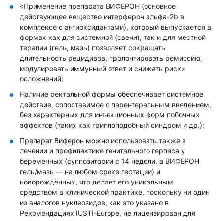
«Применение препарата ВИФЕРОН (основное
действующее вещество интерферон альфа-2b в
комплексе с антиоксидантами), который выпускается в
формах как для системной (свечи), так и для местной
терапии (гель, мазь) позволяет сокращать
длительность рецидивов, пролонгировать ремиссию,
модулировать иммунный ответ и снижать риски
осложнений;
Наличие ректальной формы обеспечивает системное
действие, сопоставимое с парентеральным введением,
без характерных для инъекционных форм побочных
эффектов (таких как гриппоподобный синдром и др.);
Препарат Виферон можно использовать также в
лечении и профилактике генитального герпеса у
беременных (суппозитории с 14 недели, а ВИФЕРОН
гель/мазь — на любом сроке гестации) и
новорождённых, что делает его уникальным
средством в клинической практике, поскольку ни один
из аналогов нуклеозидов, как это указано в
Рекомендациях IUSTI-Europe, не лицензирован для