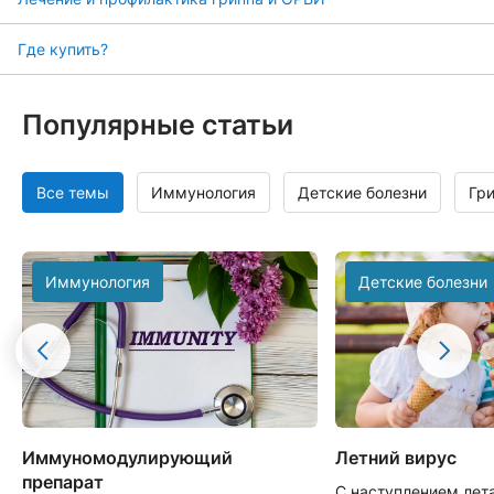
Где купить?
Популярные статьи
Все темы
Иммунология
Детские болезни
Гр
Иммунология
Детские болезни
Иммуномодулирующий
Летний вирус
препарат
С наступлением лет