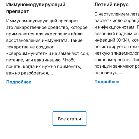
Иммуномодулирующий
Летний вирус
препарат
С наступлением лет
растет число обращ
Иммуномодулирующий препарат —
и инфекционистам. 
это лекарственное средство, которое
сезонный подъем о
применяется для укрепления и/или
инфекций (ОКИ), ко
восстановления иммунитета. Такие
регистрируется еже
лекарства не создают
четкую эпидемиоло
«сверхиммунитет» и не заменяют сон,
закономерность. Л
питание, или вакцинацию. Чтобы
позиции занимают р
понять, когда их нужно применять,
норовирус,...
важно разобраться,...
Подробнее
Подробнее
Все статьи