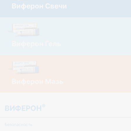
Виферон Свечи
Виферон Гель
Виферон Мазь
®
ВИФЕРОН
Безопасность