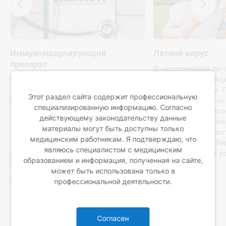
Иммуномодулирующий
Летний вирус
препарат
С наступлением лет
растет число обращ
Иммуномодулирующий препарат —
и инфекционистам. 
это лекарственное средство, которое
Этот раздел сайта содержит профессиональную
сезонный подъем о
применяется для укрепления и/или
специализированную информацию. Согласно
инфекций (ОКИ), ко
восстановления иммунитета. Такие
действующему законодательству данные
регистрируется еже
лекарства не создают
материалы могут быть доступны только
четкую эпидемиоло
«сверхиммунитет» и не заменяют сон,
медицинским работникам. Я подтверждаю, что
закономерность. Л
питание, или вакцинацию. Чтобы
являюсь специалистом с медицинским
позиции занимают р
понять, когда их нужно применять,
образованием и информация, полученная на сайте,
норовирус,...
важно разобраться,...
может быть использована только в
Подробнее
Подробнее
профессиональной деятельности.
Согласен