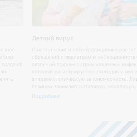
Летний вирус
венное
С наступлением лета традиционно растет
и/или
обращений к педиатрам и инфекционистам
е создают
сезонный подъем острых кишечных инфек
или
который регистрируется ежегодно и име
енять,
эпидемиологическую закономерность. Л
позиции занимают ротавирус, норовирус,..
Подробнее