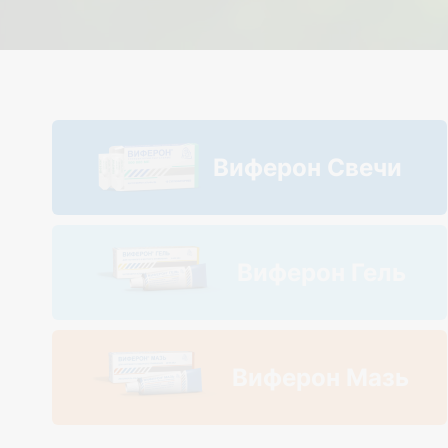
Виферон Свечи
Виферон Гель
Виферон Мазь