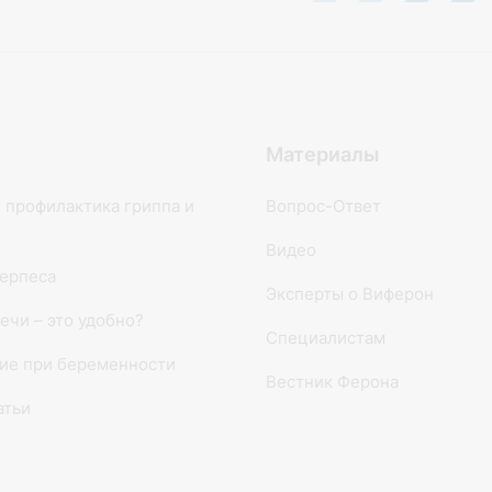
Материалы
 профилактика гриппа и
Вопрос-Ответ
Видео
ерпеса
Эксперты о Виферон
ечи – это удобно?
Специалистам
ие при беременности
Вестник Ферона
атьи