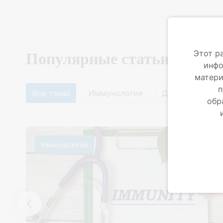
Этот р
Популярные статьи
инфо
матери
п
Все темы
Иммунология
Детские болез
обр
Иммунология