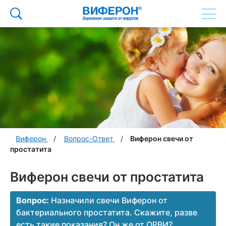
Виферон
Вопрос-Ответ
Виферон свечи от
простатита
Виферон свечи от простатита
Вопрос:
Назначили свечи Виферон от
бактериального простатита. Скажите, разве
есть такие показания? Он же от ОРВИ?