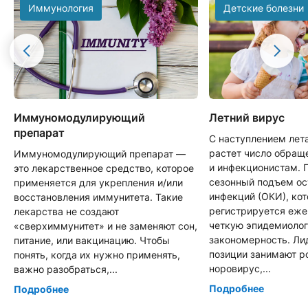
Иммунология
Детские болезни
Иммуномодулирующий
Летний вирус
препарат
С наступлением лет
растет число обращ
Иммуномодулирующий препарат —
и инфекционистам. 
это лекарственное средство, которое
сезонный подъем о
применяется для укрепления и/или
инфекций (ОКИ), ко
восстановления иммунитета. Такие
регистрируется еже
лекарства не создают
четкую эпидемиоло
«сверхиммунитет» и не заменяют сон,
закономерность. Л
питание, или вакцинацию. Чтобы
позиции занимают р
понять, когда их нужно применять,
норовирус,...
важно разобраться,...
Подробнее
Подробнее