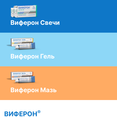
Виферон Свечи
Виферон Гель
Виферон Мазь
®
ВИФЕРОН