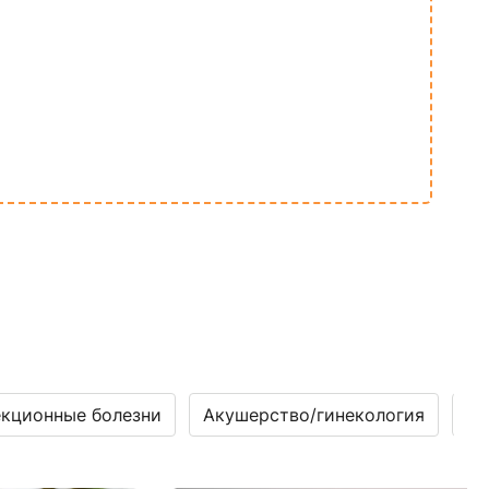
кционные болезни
Акушерство/гинекология
Га