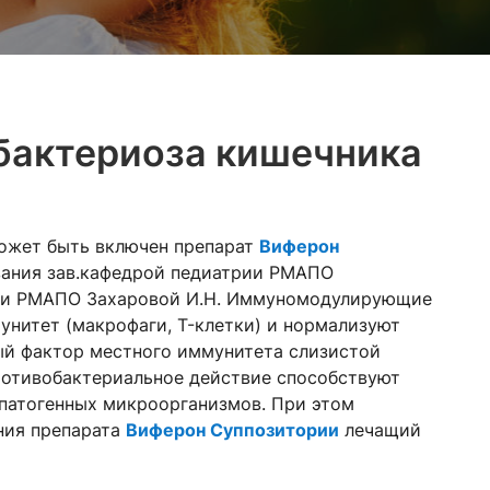
бактериоза кишечника
может быть включен препарат
Виферон
ования зав.кафедрой педиатрии РМАПО
рии РМАПО Захаровой И.Н. Иммуномодулирующие
унитет (макрофаги, T-клетки) и нормализуют
ый фактор местного иммунитета слизистой
противобактериальное действие способствуют
патогенных микроорганизмов. При этом
ния препарата
Виферон Суппозитории
лечащий