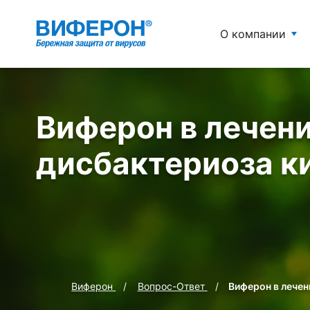
О компании
Виферон в лечен
дисбактериоза к
Виферон
Вопрос-Ответ
Виферон в лечен