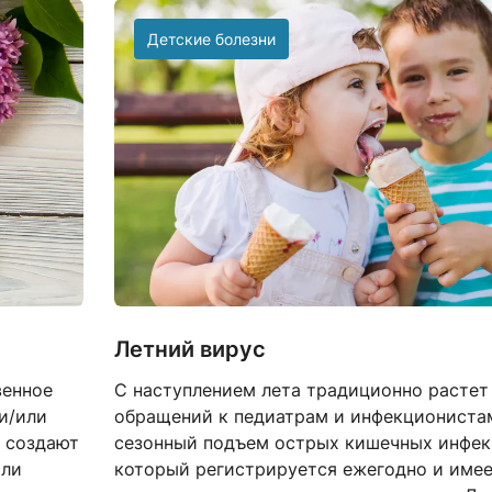
Детские болезни
Летний вирус
венное
С наступлением лета традиционно растет
и/или
обращений к педиатрам и инфекционистам
е создают
сезонный подъем острых кишечных инфек
или
который регистрируется ежегодно и име