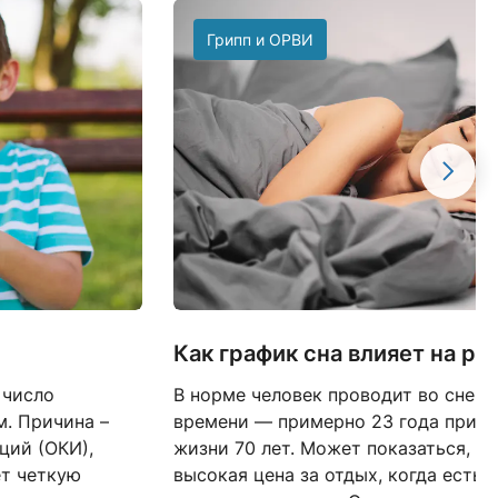
Грипп и ОРВИ
Как график сна влияет на р
 число
В норме человек проводит во сне о
. Причина –
времени — примерно 23 года при 
ций (ОКИ),
жизни 70 лет. Может показаться, ч
ет четкую
высокая цена за отдых, когда есть 