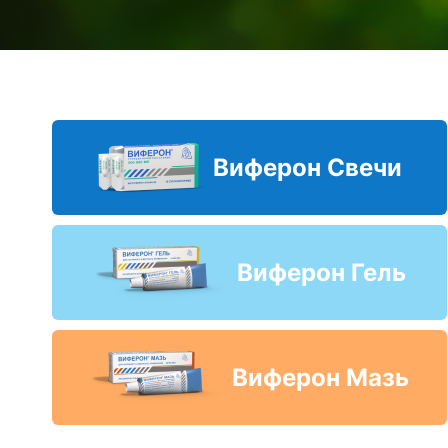
Виферон Свечи
Виферон Гель
Виферон Мазь