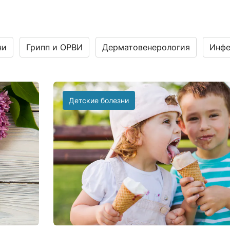
ни
Грипп и ОРВИ
Дерматовенерология
Инфе
Детские болезни