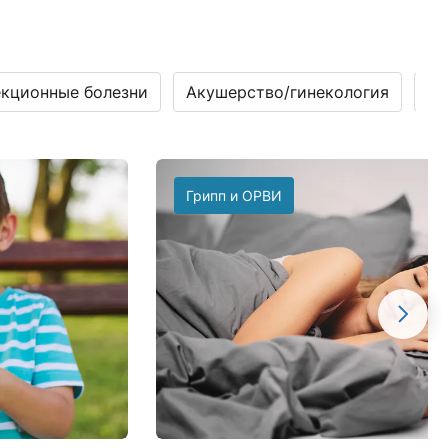
кционные болезни
Акушерство/гинекология
Га
Грипп и ОРВИ