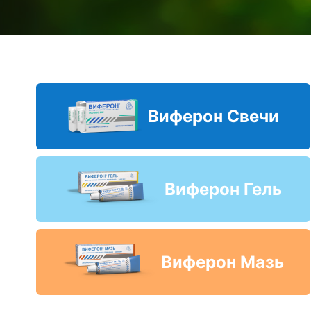
Виферон Свечи
Виферон Гель
Виферон Мазь