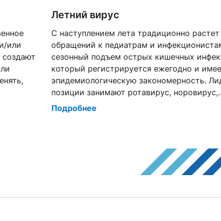
Летний вирус
венное
С наступлением лета традиционно растет
и/или
обращений к педиатрам и инфекционистам
е создают
сезонный подъем острых кишечных инфек
или
который регистрируется ежегодно и име
енять,
эпидемиологическую закономерность. Л
позиции занимают ротавирус, норовирус,..
Подробнее