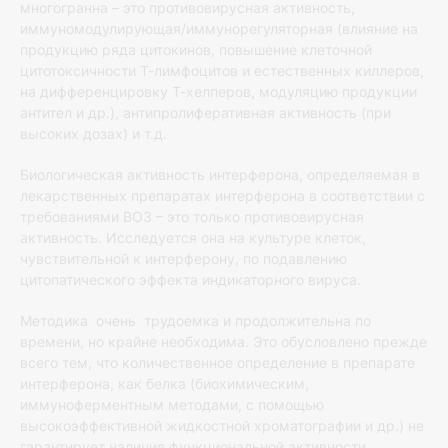
многогранна – это противовирусная активность,
иммуномодулирующая/иммунорегуляторная (влияние на
продукцию ряда цитокинов, повышение клеточной
цитотоксичности Т-лимфоцитов и естественных киллеров,
на дифференцировку Т-хелперов, модуляцию продукции
антител и др.), антипролиферативная активность (при
высоких дозах) и т.д.
Биологическая активность интерферона, определяемая в
лекарственных препаратах интерферона в соответствии с
требованиями ВОЗ – это только противовирусная
активность. Исследуется она на культуре клеток,
чувствительной к интерферону, по подавлению
цитопатического эффекта индикаторного вируса.
Методика очень трудоемка и продолжительна по
времени, но крайне необходима. Это обусловлено прежде
всего тем, что количественное определение в препарате
интерферона, как белка (биохимическим,
иммуноферментным методами, с помощью
высокоэффективной жидкостной хроматографии и др.) не
гарантирует наличия функциональной активности