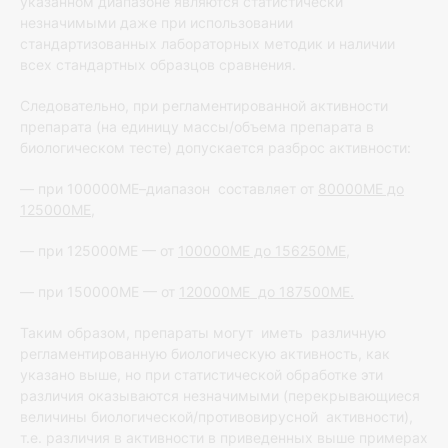
указанном диапазоне являются статистически
незначимыми даже при использовании
стандартизованных лабораторных методик и наличии
всех стандартных образцов сравнения.
Следовательно, при регламентированной активности
препарата (на единицу массы/объема препарата в
биологическом тесте) допускается разброс активности:
— при 100000МЕ–диапазон составляет от
80000МЕ до
125000МЕ
,
— при 125000МЕ — от
100000МЕ до 156250МЕ
,
— при 150000МЕ — от
120000МЕ до 187500МЕ.
Таким образом, препараты могут иметь различную
регламентированную биологическую активность, как
указано выше, но при статистической обработке эти
различия оказываются незначимыми (перекрывающиеся
величины биологической/противовирусной активности),
т.е. различия в активности в приведенных выше примерах