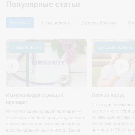
Популярные статьи
Все темы
Иммунология
Детские болезни
Гр
Иммунология
Детские болезни
Иммуномодулирующий
Летний вирус
препарат
С наступлением лет
растет число обращ
Иммуномодулирующий препарат —
и инфекционистам. 
это лекарственное средство, которое
сезонный подъем о
применяется для укрепления и/или
инфекций (ОКИ), ко
восстановления иммунитета. Такие