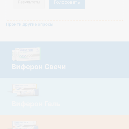
Голосовать
Результаты
Пройти другие опросы
Виферон Свечи
Виферон Гель