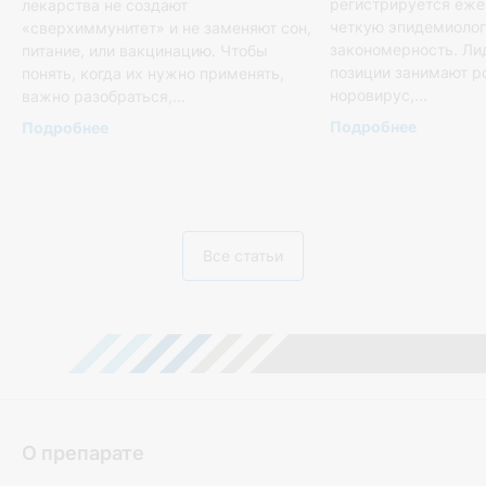
регистрируется еже
лекарства не создают
четкую эпидемиоло
«сверхиммунитет» и не заменяют сон,
закономерность. Л
питание, или вакцинацию. Чтобы
позиции занимают р
понять, когда их нужно применять,
норовирус,...
важно разобраться,...
Подробнее
Подробнее
Все статьи
О препарате