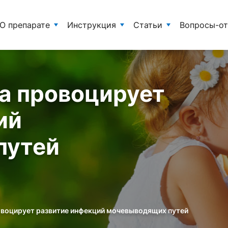
О препарате
Инструкция
Статьи
Вопросы-о
а провоцирует
ий
путей
овоцирует развитие инфекций мочевыводящих путей