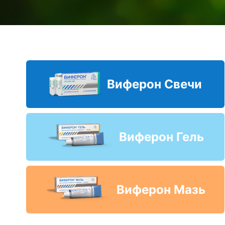
Виферон Свечи
Виферон Гель
Виферон Мазь