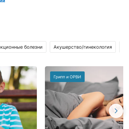
ии
кционные болезни
Акушерство/гинекология
Га
Грипп и ОРВИ