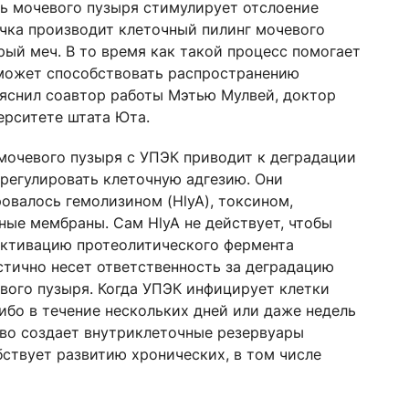
ь мочевого пузыря стимулирует отслоение
очка производит клеточный пилинг мочевого
ый меч. В то время как такой процесс помогает
 может способствовать распространению
ояснил соавтор работы Мэтью Мулвей, доктор
ерситете штата Юта.
мочевого пузыря с УПЭК приводит к деградации
 регулировать клеточную адгезию. Они
овалось гемолизином (HlyA), токсином,
ые мембраны. Сам HlyA не действует, чтобы
активацию протеолитического фермента
стично несет ответственность за деградацию
вого пузыря. Когда УПЭК инфицирует клетки
ибо в течение нескольких дней или даже недель
тво создает внутриклеточные резервуары
бствует развитию хронических, в том числе