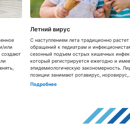
Летний вирус
венное
С наступлением лета традиционно растет
и/или
обращений к педиатрам и инфекционистам
е создают
сезонный подъем острых кишечных инфек
или
который регистрируется ежегодно и име
енять,
эпидемиологическую закономерность. Л
позиции занимают ротавирус, норовирус,..
Подробнее