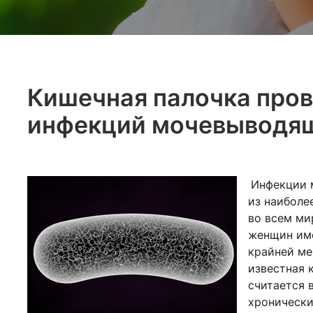
Кишечная палочка пров
инфекций мочевыводящ
Инфекции 
из наиболе
во всем ми
женщин име
крайней ме
известная 
считается 
хронически