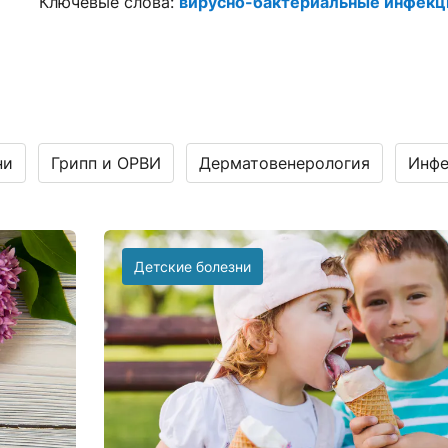
Ключевые слова:
вирусно-бактериальные инфекц
ни
Грипп и ОРВИ
Дерматовенерология
Инфе
Детские болезни