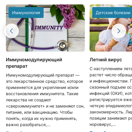
Иммунология
Детские болезни
Иммуномодулирующий
Летний вирус
препарат
С наступлением лет
растет число обращ
Иммуномодулирующий препарат —
и инфекционистам. 
это лекарственное средство, которое
сезонный подъем о
применяется для укрепления и/или
инфекций (ОКИ), ко
восстановления иммунитета. Такие
регистрируется еже
лекарства не создают
четкую эпидемиоло
«сверхиммунитет» и не заменяют сон,
закономерность. Л
питание, или вакцинацию. Чтобы
позиции занимают р
понять, когда их нужно применять,
норовирус,...
важно разобраться,...