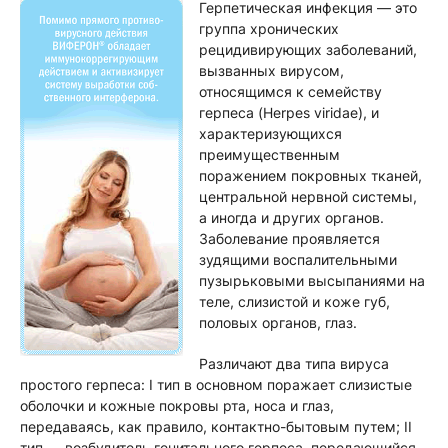
Герпетическая инфекция — это
группа хронических
рецидивирующих заболеваний,
вызванных вирусом,
относящимся к семейству
герпеса (Herpes viridae), и
характеризующихся
преимущественным
поражением покровных тканей,
центральной нервной системы,
а иногда и других органов.
Заболевание проявляется
зудящими воспалительными
пузырьковыми высыпаниями на
теле, слизистой и коже губ,
половых органов, глаз.
Различают два типа вируса
простого герпеса: I тип в основном поражает слизистые
оболочки и кожные покровы рта, носа и глаз,
передаваясь, как правило, контактно-бытовым путем; II
тип — возбудитель генитального герпеса, передающийся