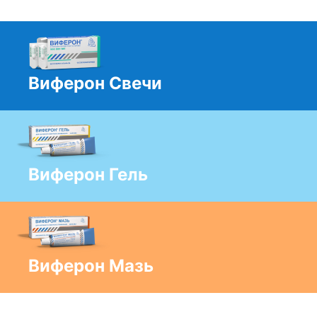
Виферон Свечи
Виферон Гель
Виферон Мазь