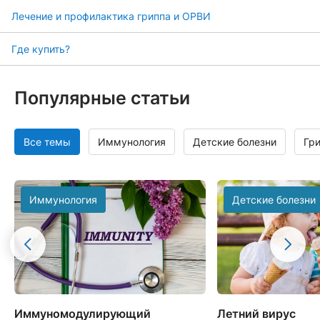
Лечение и профилактика гриппа и ОРВИ
Где купить?
Популярные статьи
Все темы
Иммунология
Детские болезни
Гр
Иммунология
Детские болезни
Иммуномодулирующий
Летний вирус